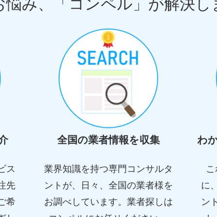
お悩み、「コンペル」が解決し
介
全国の業者情報を収集
わ
ビス
業界知識を持つ専門コンサルタ
こ
注先
ントが、日々、全国の業者様を
に
ご希
お調べしています。業者探しは
ン