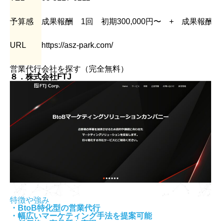
予算感
成果報酬 1回 初期300,000円〜 + 成果報
URL
https://asz-park.com/
営業代行会社を探す（完全無料）
８．株式会社FTJ
特徴や強み
・BtoB特化型の営業代行
・幅広いマーケティング手法を提案可能