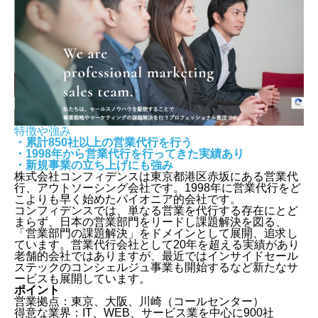
特徴や強み
・累計850社以上の営業代行を行う
・1998年から営業代行を行ってきた実績あり
・新規事業の立ち上げにも強み
株式会社コンフィデンスは東京都港区赤坂にある営業代
行、アウトソーシング会社です。1998年に営業代行をど
こよりも早く始めたパイオニア的会社です。
コンフィデンスでは、単なる営業を代行する存在にとど
まらず、日本の営業部門をリードし課題解決を図る、
「営業部門の課題解決」をドメインとして展開、追求し
ています。営業代行会社として20年を超える実績があり
老舗的会社ではありますが、最近ではインサイドセール
ステックのコンシェルジュ事業も開始するなど新たなサ
ービスも展開しています。
ポイント
営業拠点：東京、大阪、川崎（コールセンター）
得意な業界：IT、WEB、サービス業を中心に900社