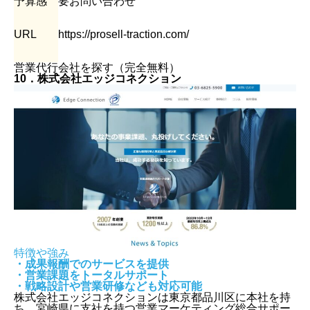
予算感
要お問い合わせ
URL
https://prosell-traction.com/
営業代行会社を探す（完全無料）
10．株式会社エッジコネクション
特徴や強み
・成果報酬でのサービスを提供
・営業課題をトータルサポート
・戦略設計や営業研修なども対応可能
株式会社エッジコネクションは東京都品川区に本社を持
ち、宮崎県に支社を持つ営業マーケティング総合サポー