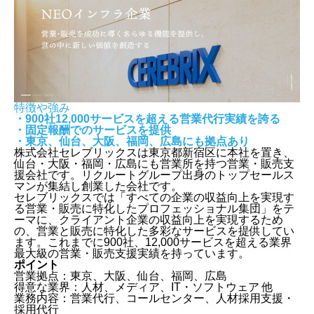
特徴や強み
・900社12,000サービスを超える営業代行実績を誇る
・固定報酬でのサービスを提供
・東京、仙台、大阪、福岡、広島にも拠点あり
株式会社セレブリックスは東京都新宿区に本社を置き、
仙台・大阪・福岡・広島にも営業所を持つ営業・販売支
援会社です。リクルートグループ出身のトップセールス
マンが集結し創業した会社です。
セレブリックスでは「すべての企業の収益向上を実現す
る営業・販売に特化したプロフェッショナル集団」をテ
ーマに、クライアント企業の収益向上を実現するため
の、営業と販売に特化した多彩なサービスを提供してい
ます。これまでに900社、12,000サービスを超える業界
最大級の営業・販売支援実績を持っています。
ポイント
営業拠点：東京、大阪、仙台、福岡、広島
得意な業界：人材、メディア、IT・ソフトウェア 他
業務内容：営業代行、コールセンター、人材採用支援・
採用代行