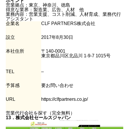
ポイント
営業拠点：東京、神奈川、徳島
得意な業界：製造業、広告、人材 他
業務内容：営業支援、コスト削減、人材育成、業務代行
アシスタント
企業名
CLF PARTNERS株式会社
設立
2017年8月30日
本社住所
〒140-0001
東京都品川区北品川 1-9-7 1015号
TEL
–
予算感
要お問い合わせ
URL
https://clfpartners.co.jp/
営業代行会社を探す（完全無料）
13．株式会社セールスジャパン