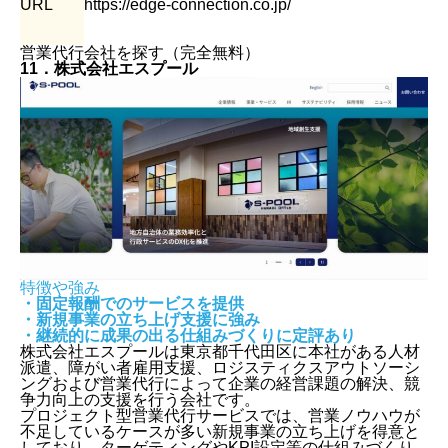
URL
https://edge-connection.co.jp/
営業代行会社を探す（完全無料）
11．株式会社エスプール
特徴や強み
・固定報酬でのサービスを提供
・新規事業の立ち上げ支援に強み
・継続的に成果の出る仕組みづくりに定評あり
株式会社エスプールは東京都千代田区に本社がある人材
派遣、障がい者雇用支援、ロジスティクスアウトソーシ
ングおよび営業代行によって企業の経営課題の解決、競
争力向上の支援を行う会社です。
プロジェクト型営業代行サービスでは、営業ノウハウが
不足しているケースが多い新規事業の立ち上げを得意と
しており、ターゲティングやKPI設定等の仕組みづくり