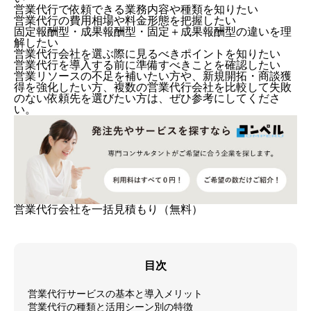
営業代行で依頼できる業務内容や種類を知りたい
営業代行の費用相場や料金形態を把握したい
固定報酬型・成果報酬型・固定＋成果報酬型の違いを理
解したい
営業代行会社を選ぶ際に見るべきポイントを知りたい
営業代行を導入する前に準備すべきことを確認したい
営業リソースの不足を補いたい方や、新規開拓・商談獲
得を強化したい方、複数の営業代行会社を比較して失敗
のない依頼先を選びたい方は、ぜひ参考にしてくださ
い。
営業代行会社を一括見積もり（無料）
目次
営業代行サービスの基本と導入メリット
営業代行の種類と活用シーン別の特徴