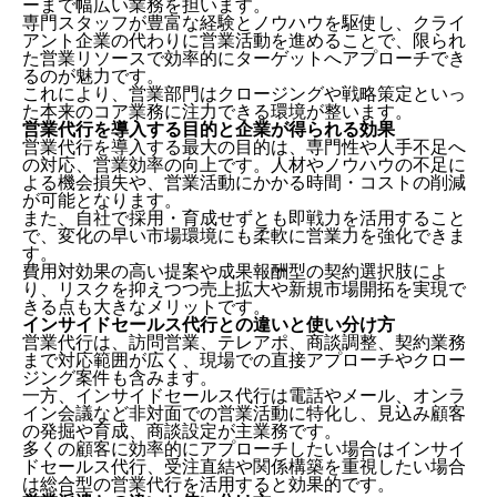
ーまで幅広い業務を担います。
専門スタッフが豊富な経験とノウハウを駆使し、クライ
アント企業の代わりに営業活動を進めることで、限られ
た営業リソースで効率的にターゲットへアプローチでき
るのが魅力です。
これにより、営業部門はクロージングや戦略策定といっ
た本来のコア業務に注力できる環境が整います。​
営業代行を導入する目的と企業が得られる効果
営業代行を導入する最大の目的は、専門性や人手不足へ
の対応、営業効率の向上です。人材やノウハウの不足に
よる機会損失や、営業活動にかかる時間・コストの削減
が可能となります。
また、自社で採用・育成せずとも即戦力を活用すること
で、変化の早い市場環境にも柔軟に営業力を強化できま
す。
費用対効果の高い提案や成果報酬型の契約選択肢によ
り、リスクを抑えつつ売上拡大や新規市場開拓を実現で
きる点も大きなメリットです。​
インサイドセールス代行との違いと使い分け方
営業代行は、訪問営業、テレアポ、商談調整、契約業務
まで対応範囲が広く、現場での直接アプローチやクロー
ジング案件も含みます。
一方、インサイドセールス代行は電話やメール、オンラ
イン会議など非対面での営業活動に特化し、見込み顧客
の発掘や育成、商談設定が主業務です。
多くの顧客に効率的にアプローチしたい場合はインサイ
ドセールス代行、受注直結や関係構築を重視したい場合
は総合型の営業代行を活用すると効果的です。​