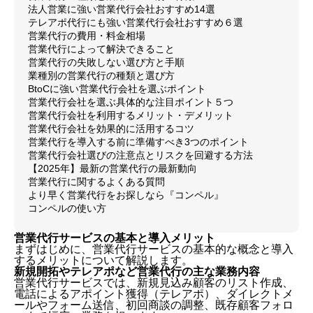
法人営業に強い営業代行会社おすすめ14選
テレアポ代行にも強い営業代行会社おすすめ６選
営業代行の費用・料金相場
営業代行によって解決できること
営業代行の失敗しない選び方と手順
業種別の営業代行の種類と選び方
BtoCに強い営業代行会社を選ぶポイント
営業代行会社を選ぶ具体的な注目ポイント５つ
営業代行会社を利用するメリット・デメリット
営業代行会社を効果的に活用するコツ
営業代行を導入する前に準備すべき3つのポイント
営業代行会社選びの注意点とリスクを回避する方法
【2025年】最新の営業代行の最新動向
営業代行に関するよくある質問
より早く営業代行をお探しなら『コンペル』
コンペルの使い方
営業代行サービスの基本と導入メリット
まずはじめに、営業代行サービスの基本的な概念と導入
するメリットについて解説します。
新規開拓やテレアポなど営業代行の主な業務内容
営業代行サービスでは、新規見込み顧客のリスト作成、
電話によるアポイント獲得（テレアポ）、ダイレクトメ
ールやフォーム送信、初回商談の調整、既存顧客フォロ