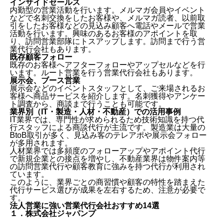
インサイドセールス
内勤型の営業活動を行います。
メルマガ会員やイベント
などで名刺交換をしたお客様や、メルマガ読者、以前取
引をしたお客様などの見込み顧客へ電話やメールで営業
活動を行います。興味のあるお客様のアポイントを取
り、訪問営業部隊にトスアップします。訪問まで行う営
業代行会社もあります。
既存顧客フォロー
既存のお客様へアフターフォローやアップセルなどを行
います。
ルート営業を行う営業代行会社もあります。
展示会、ブース営業
展示会などのイベントスタッフとして、ご来場されるお
客様へ商品サービスを紹介します。
名刺獲得やアンケー
ト調査から、商談まで行うことも可能です。
業界別（IT・製造・人材・不動産）での活用事例
IT業界では、専門性が求められるため技術知識を持つ代
行スタッフによる商談代行が主流です。製造業は大量の
BtoB取引が多く、見込み客のテレアポや展示会フォロー
が多用されます。
人材業界では多頻度のフォローアップやアポイント代行
で新規企業との接点を増やし、不動産業界は物件案内等
の訪問営業代行や顧客教育に強みを持つ代行が利用され
ています。
このように、業界ごとの商習慣や顧客の特性を踏まえた
代行サービス選びが成果を左右するため、注意が必要で
す。
法人営業に強い営業代行会社おすすめ14選
１．株式会社ジャパンプ