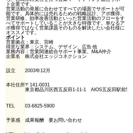
ト企業です。
営業活動の発展に合わせてすべての場面でサポートが可
能です。具体的には売れるための戦略設計、アポ獲得、
営業研修、効率改善活動といった営業活動のフローをす
べてサポートしていることが大きな特徴です。単なるア
ポ獲得ではなく営業課題そのものを解決したい会社様に
オススメです。
ポイント
営業拠点：東京、宮崎
得意な業界：システム、デザイン、広告 他
業務内容：営業関連総合サポート事業、M&A仲介
企業名
株式会社エッジコネクション
設立
2003年12月
本社住所
〒141-0031
東京都品川区西五反田1-11-1 AIOS五反田駅前5F
TEL
03-6825-5900
予算感
成果報酬 要お問い合わせ