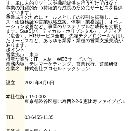
す。単に人的リソースや機能提供を行うだけではなく、
事業の飛躍的かつ持続的な成長のためにサービスを提供
しています。
事業成功のためにセールスとしての役割を拡張し、ニー
ズ・価値検証や営業戦略立案、体制・業務設計、オペレ
ーション改善など、事業のサステナブルな成長を支援し
ます。SaaS(バーティカル・ホリゾンタル）、メディア
（広告）、HRサービス全般、先端テクノロジーを活用し
たサービスなど、あらゆる業界・業種の営業支援実績が
あります。
ポイント
営業拠点：東京
得意な業界：IT、人材、WEBサービス 他
業務内容：テレマーケティング、営業代行、営業研修
企業名
株式会社プロセルトラクション
設立
2021年4月6日
本社住所
〒150-0021
東京都渋谷区恵比寿西2-2-6 恵比寿ファイブビル5
TEL
03-6455-1135