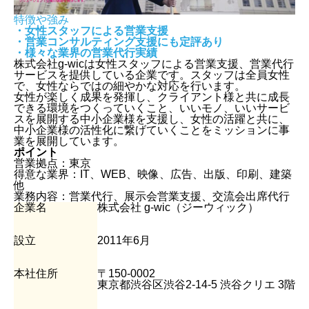
特徴や強み
・女性スタッフによる営業支援
・営業コンサルティング支援にも定評あり
・様々な業界の営業代行実績
株式会社g-wicは女性スタッフによる営業支援、営業代行
サービスを提供している企業です。スタッフは全員女性
で、女性ならではの細やかな対応を行います。
女性が楽しく成果を発揮し、クライアント様と共に成長
できる環境をつくっていくこと、いいモノ、いいサービ
スを展開する中小企業様を支援し、女性の活躍と共に、
中小企業様の活性化に繋げていくことをミッションに事
業を展開しています。
ポイント
営業拠点：東京
得意な業界：IT、WEB、映像、広告、出版、印刷、建築
他
業務内容：営業代行、展示会営業支援、交流会出席代行
企業名
株式会社 g-wic（ジーウィック）
設立
2011年6月
本社住所
〒150-0002
東京都渋谷区渋谷2-14-5 渋谷クリエ 3階