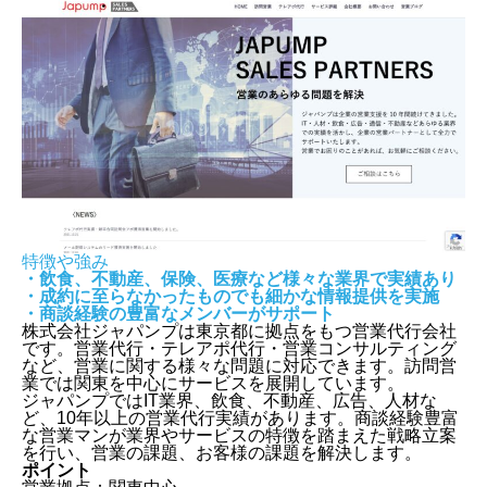
特徴や強み
・飲食、不動産、保険、医療など様々な業界で実績あり
・成約に至らなかったものでも細かな情報提供を実施
・商談経験の豊富なメンバーがサポート
株式会社ジャパンプ
は東京都に拠点をもつ営業代行会社
です。営業代行・テレアポ代行・営業コンサルティング
など、営業に関する様々な問題に対応できます。訪問営
業では関東を中心にサービスを展開しています。
ジャパンプではIT業界、飲食、不動産、広告、人材な
ど、10年以上の営業代行実績があります。商談経験豊富
な営業マンが業界やサービスの特徴を踏まえた戦略立案
を行い、営業の課題、お客様の課題を解決します。
ポイント