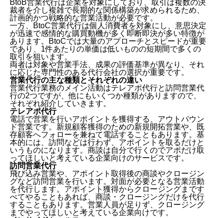
BtoB営業代行は企業を対象にしており、取引は複数の決
裁者を介し複雑で長期的な関係構築が求められるため、
計画的かつ戦略的な営業活動が必要です。
一方、BtoC営業代行は個人消費者を対象にし、意思決定
が迅速で感情的な購買動機が多く即断即決が多い特徴が
あります。BtoCでは大量のアプローチとスピードが重要
であり、1件あたりの単価は低いものの短期間で多くの
取引を狙います。
両者は対象や営業手法、成果の評価基準が異なり、それ
に応じた専門性のある代行会社の選択が重要です。​
営業代行の主な種類とそれぞれの違い
営業代行業務のメイン活動はテレアポ代行と訪問営業代
行の2つですが、他にもいくつか種類がありますので、
それぞれ紹介していきます。
テレアポ代行
電話で営業を行いアポイントを獲得する、アウトバウン
ド営業です。
新規顧客獲得のための新規開拓営業や、既
存顧客へフォローを兼ねて電話することもあります。基
本的には、訪問などは行わず、アポイントを取るだけと
いうものになります。商談は自分で行くのでアポだけ取
ってほしいと考えている企業向けのサービスです。
訪問営業代行
飛び込み営業や、アポイント取得後の商談やクロージン
グなど訪問営業を行います。
対面が必要となる営業活動
を代行します。アポイント獲得からクロージングまです
べてやることもあれば、商談・クロージングだけを代行
することもあります。営業人員が足りず、クロージング
までやってほしいと考えている企業向けです。