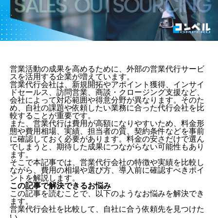
営業活動の成果を高めるために、外部の営業代行サービ
スを活用する企業が増えています。
営業代行会社は、新規開拓やアポイント獲得、インサイ
ドセールス、訪問営業、商談・クロージング支援など、
会社によって対応範囲や得意分野が異なります。そのた
め、自社の課題や依頼したい業務に合った代行会社を比
較することが重要です。
また、営業代行は費用が高額になりやすいため、料金形
態や費用相場、実績、担当者の質、契約条件などを事前
に確認しておく必要があります。料金の安さだけで選ん
でしまうと、期待した成果につながらない可能性もあり
ます。
そこで本記事では、営業代行会社の特徴や実績を比較し
ながら、費用の相場や選び方、導入前に確認すべきポイ
ントを解説します。
この記事で解決できるお悩み
この記事を読むことで、以下のようなお悩みを解決でき
ます。
営業代行会社を比較して、自社に合う依頼先を見つけた
い