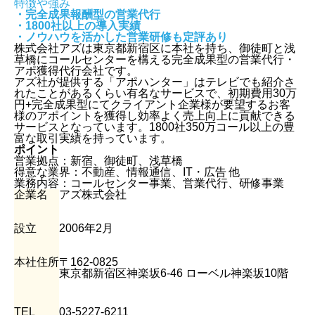
特徴や強み
・完全成果報酬型の営業代行
・1800社以上の導入実績
・ノウハウを活かした営業研修も定評あり
株式会社アズは東京都新宿区に本社を持ち、御徒町と浅
草橋にコールセンターを構える完全成果型の営業代行・
アポ獲得代行会社です。
アズ社が提供する「アポハンター」はテレビでも紹介さ
れたことがあるくらい有名なサービスで、初期費用30万
円+完全成果型にてクライアント企業様が要望するお客
様のアポイントを獲得し効率よく売上向上に貢献できる
サービスとなっています。1800社350万コール以上の豊
富な取引実績を持っています。
ポイント
営業拠点：新宿、御徒町、浅草橋
得意な業界：不動産、情報通信、IT・広告 他
業務内容：コールセンター事業、営業代行、研修事業
企業名
アズ株式会社
設立
2006年2月
本社住所
〒162-0825
東京都新宿区神楽坂6-46 ローベル神楽坂10階
TEL
03-5227-6211