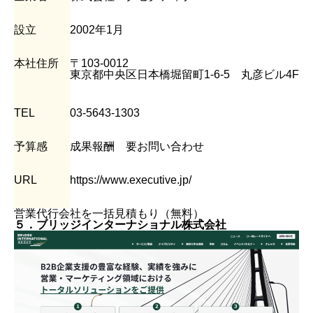
設立
2002年1月
本社住所
〒103-0012
東京都中央区日本橋堀留町1-6-5 丸彦ビル4F
TEL
03-5643-1303
予算感
成果報酬 要お問い合わせ
URL
https://www.executive.jp/
営業代行サービスの基本と導入メリット
営業代行の種類と活用シーン別の特徴
営業代行会社を一括見積もり（無料）
法人営業に強い営業代行会社おすすめ14選
５．ブリッジインターナショナル株式会社
テレアポ代行にも強い営業代行会社おすすめ６選
営業代行の費用・料金相場
営業代行によって解決できること
営業代行の失敗しない選び方と手順
業種別の営業代行の種類と選び方
BtoCに強い営業代行会社を選ぶポイント
営業代行会社を選ぶ具体的な注目ポイント５つ