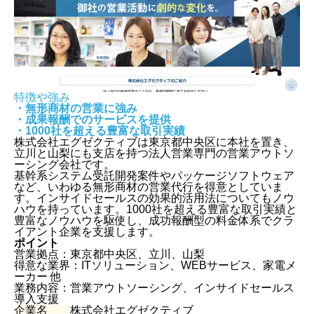
特徴や強み
・無形商材の営業に強み
・成果報酬でのサービスを提供
・1000社を超える豊富な取引実績
株式会社エグゼクティブは東京都中央区に本社を置き、
立川と山梨にも支店を持つ法人営業専門の営業アウトソ
ーシング会社です。
基幹系システム受託開発案件やパッケージソフトウェア
など、いわゆる無形商材の営業代行を得意としていま
す。インサイドセールスの効果的活用法についてもノウ
ハウを持っています。1000社を超える豊富な取引実績と
豊富なノウハウを駆使し、成功報酬型の料金体系でクラ
イアント企業を支援します。
ポイント
営業拠点：東京都中央区、立川、山梨
得意な業界：ITソリューション、WEBサービス、家電メ
ーカー 他
業務内容：営業アウトソーシング、インサイドセールス
導入支援
企業名
株式会社エグゼクティブ