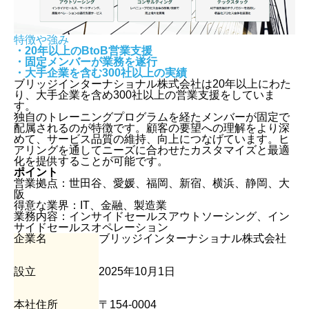
営業代行会社を利用するメリット・デメリット
営業代行会社を効果的に活用するコツ
営業代行を導入する前に準備すべき3つのポイント
特徴や強み
営業代行会社選びの注意点とリスクを回避する方法
・20年以上のBtoB営業支援
・固定メンバーが業務を遂行
【2025年】最新の営業代行の最新動向
・大手企業を含む
300社以上の実績
営業代行に関するよくある質問
ブリッジインターナショナル株式会社は20年以上にわた
より早く営業代行をお探しなら『コンペル』
り、大手企業を含め300社以上の営業支援をしていま
コンペルの使い方
す。
独自のトレーニングプログラムを経たメンバーが固定で
配属されるのが特徴です。顧客の要望への理解をより深
めて、サービス品質の維持、向上につなげています。ヒ
アリングを通してニーズに合わせたカスタマイズと最適
化を提供することが可能です。
ポイント
営業拠点：世田谷、愛媛、福岡、新宿、横浜、静岡、大
阪
得意な業界：IT、金融、製造業
業務内容：インサイドセールスアウトソーシング、イン
サイドセールスオペレーション
企業名
ブリッジインターナショナル株式会社
設立
2025年10月1日
本社住所
〒154-0004