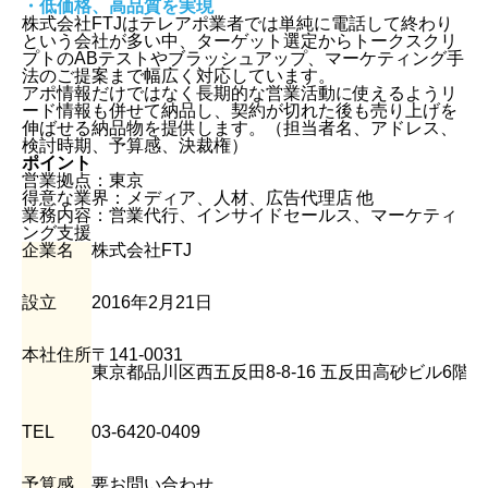
・低価格、高品質を実現
株式会社FTJはテレアポ業者では単純に電話して終わり
という会社が多い中、ターゲット選定からトークスクリ
プトのABテストやブラッシュアップ、マーケティング手
法のご提案まで幅広く対応しています。
アポ情報だけではなく長期的な営業活動に使えるようリ
ード情報も併せて納品し、契約が切れた後も売り上げを
伸ばせる納品物を提供します。（担当者名、アドレス、
検討時期、予算感、決裁権）
ポイント
営業拠点：東京
得意な業界：メディア、人材、広告代理店 他
業務内容：営業代行、インサイドセールス、マーケティ
ング支援
企業名
株式会社FTJ
設立
2016年2月21日
本社住所
〒141-0031
東京都品川区西五反田8-8-16 五反田高砂ビル6階
TEL
03-6420-0409
予算感
要お問い合わせ