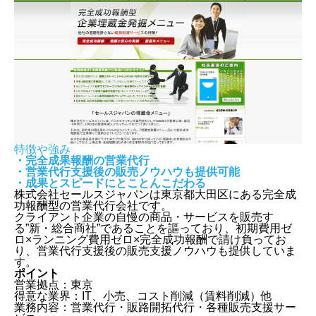
特徴や強み
・完全成果報酬の営業代行
・営業代行支援後の販売ノウハウも提供可能
・成果とスピードにとことんこだわる
株式会社セールスジャパンは東京都大田区にある完全成
功報酬型の営業代行会社です。
クライアント企業の自慢の商品・サービスを販売す
る”新・総合商社”であることを謳っており、初期費用ゼ
ロ×ランニング費用ゼロ×完全成功報酬で請け負ってお
り、営業代行支援後の販売支援ノウハウも提供していま
す。
ポイント
営業拠点：東京
得意な業界：IT、小売、コスト削減（賃料削減）他
業務内容：営業代行・販路開拓代行・各種販売支援サー