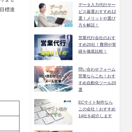
データ入力代行サー
目標達
ビス厳選おすすめ12
選！メリットや選び
方を解説！
営業代行会社のおす
すめ20社！費用や実
績を徹底比較！
問い合わせフォーム
営業ならこれ！おす
すめ自動化ツール20
選
ECサイト制作なら
この会社！おすすめ
14社を紹介します