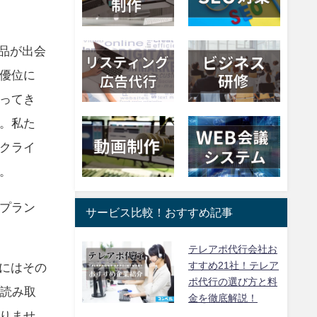
商品が出会
優位に
ってき
。私た
クライ
。
プラン
サービス比較！おすすめ記事
テレアポ代行会社お
すすめ21社！テレア
前にはその
ポ代行の選び方と料
く読み取
金を徹底解説！
りませ