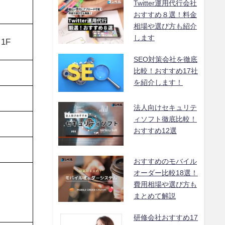
Twitter運用代行会社
おすすめ８選！料金
相場や選び方も紹介
します
1F
SEO対策会社を徹底
比較！おすすめ17社
を紹介します！
法人向けセキュリテ
ィソフト徹底比較！
おすすめ12選
おすすめのモバイル
オーダー比較18選！
費用相場や選び方も
まとめて解説
研修会社おすすめ17