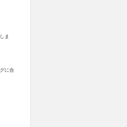
しま
グに合