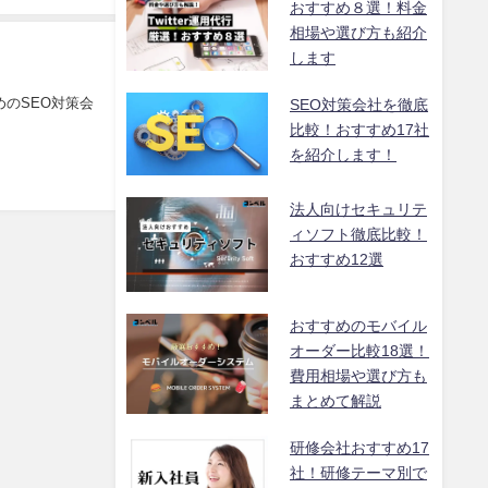
おすすめ８選！料金
相場や選び方も紹介
します
のSEO対策会
SEO対策会社を徹底
比較！おすすめ17社
を紹介します！
法人向けセキュリテ
ィソフト徹底比較！
おすすめ12選
おすすめのモバイル
オーダー比較18選！
費用相場や選び方も
まとめて解説
研修会社おすすめ17
社！研修テーマ別で