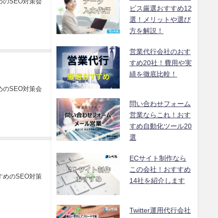
のSEO対策会
ビス厳選おすすめ12
選！メリットや選び
方を解説！
営業代行会社のおす
すめ20社！費用や実
績を徹底比較！
のSEO対策会
問い合わせフォーム
営業ならこれ！おす
すめ自動化ツール20
選
ECサイト制作なら
この会社！おすすめ
めのSEO対策
14社を紹介します
Twitter運用代行会社