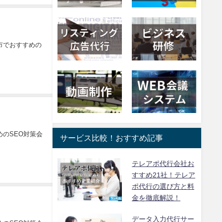
市でおすすめの
のSEO対策会
サービス比較！おすすめ記事
テレアポ代行会社お
すすめ21社！テレア
ポ代行の選び方と料
金を徹底解説！
データ入力代行サー