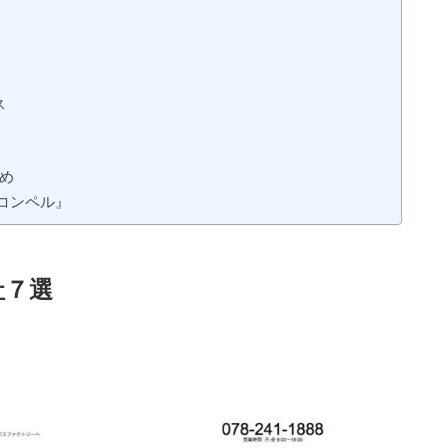
ス
め
コンペル』
社７選