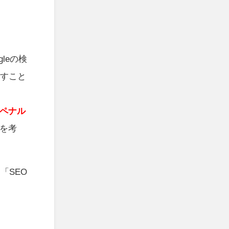
leの検
施すこと
ペナル
を考
「SEO