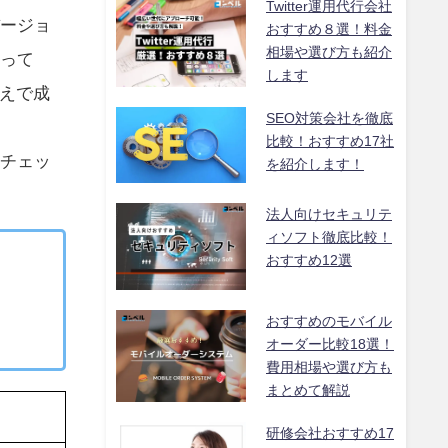
Twitter運用代行会社
バージョ
おすすめ８選！料金
相場や選び方も紹介
よって
します
えで成
SEO対策会社を徹底
比較！おすすめ17社
にチェッ
を紹介します！
法人向けセキュリテ
ィソフト徹底比較！
おすすめ12選
おすすめのモバイル
オーダー比較18選！
費用相場や選び方も
まとめて解説
研修会社おすすめ17