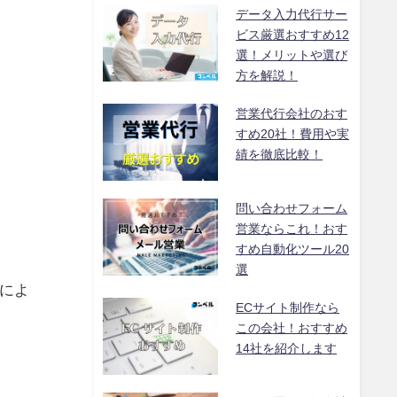
データ入力代行サー
ビス厳選おすすめ12
選！メリットや選び
方を解説！
営業代行会社のおす
すめ20社！費用や実
績を徹底比較！
問い合わせフォーム
営業ならこれ！おす
すめ自動化ツール20
選
どによ
ECサイト制作なら
この会社！おすすめ
14社を紹介します