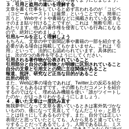
３．引用と盗用の違いを理解する
文章を書く仕事をしていると必ず言われるのが「コピペ
（コピー＆ペースト）は厳禁」ということです。簡単に
言うと、Webサイトや書籍などに掲載されている文章を
そのまま貼り付けることですが、これは「無断引用」に
あたります。他人の著作権を侵害している行為にもなる
ので、絶対にやめましょう。
はじめに
引用ルールを正しく理解しよう
１．骨子案を作る
もちろん、文章の中で新聞記事や書籍の一部を紹介する
必要がある場合は掲載してもかまいません。これは「引
２．適切な情報源をあたる
用」といって、法的にも認められています。具体的に
３．引用と盗用の違いを理解する
は、次の5つの条件を守るようにしてください。
４．書いた文章は一度読み直す
引用される著作物が公表されていること
まとめ
引用部分と自分の著作物とが明瞭に区別されていること
発注先探しで悩んだらコンペルへ
自分の文章と引用文との間に主従関係があること
報道、批評、研究など正当な目的があること
出所の明示
また、Web記事の場合であれば、Twitter上の反応を紹介
することもあるはずです。その際もただコメントを紹介
するのではなく、埋め込み機能を使い「誰がツイートし
たのか」がはっきりわかるようにしましょう。
４．書いた文章は一度読み直す
無我夢中になって文章を書いているときは案外気づかな
いものの、後になって見直して「なんだこりゃ」と思う
ことは往々にしてあるものです。また、自分では正しい
表現だと思っていたとしても、人から見ると違っていた
りすることだってあるでしょう。人間である以上、ミス
を0にすることはできませんが、できることなら0に近づ