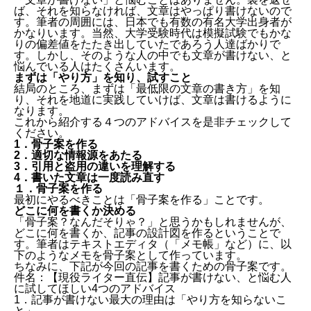
ば、それを知らなければ、文章はやっぱり書けないので
す。筆者の周囲には、日本でも有数の有名大学出身者が
かなりいます。当然、大学受験時代は模擬試験でもかな
りの偏差値をたたき出していたであろう人達ばかりで
す。しかし、そのような人の中でも文章が書けない、と
悩んでいる人はたくさんいます。
まずは「やり方」を知り、試すこと
結局のところ、まずは「最低限の文章の書き方」を知
り、それを地道に実践していけば、文章は書けるように
なります。
これから紹介する４つのアドバイスを是非チェックして
ください。
1．骨子案を作る
2．適切な情報源をあたる
3．引用と盗用の違いを理解する
4．書いた文章は一度読み直す
１．骨子案を作る
最初にやるべきことは「骨子案を作る」ことです。
どこに何を書くか決める
「骨子案？なんだそりゃ？」と思うかもしれませんが、
どこに何を書くか、記事の設計図を作るということで
す。筆者はテキストエディタ（「メモ帳」など）に、以
下のようなメモを骨子案として作っています。
ちなみに、下記が今回の記事を書くための骨子案です。
件名：【現役ライター直伝】記事が書けない、と悩む人
に試してほしい4つのアドバイス
1．記事が書けない最大の理由は「やり方を知らないこ
と」