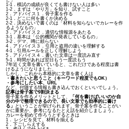
1-1．模試の成績が良くても書けない人は多い
1-2．まずは「やり方」を知り、試すこと
2．アドバイス１．骨子案を作る
2-1．どこに何を書くか決める
2-2．決めないで書くのは「材料を知らないでカレーを作
るようなもの」
3．アドバイス２．適切な情報源をあたる
3-1．基本は「公的機関が発表しているもの」
3-2．デマ、噂に頼らない
4．アドバイス３．引用と盗用の違いを理解する
4-1．引用ルールを正しく理解しよう
5．アドバイス４．書いた文章は一度読み直す
5-1．時間があれば翌日もう一度読もう
7年近く文章を書いていると、これだけである程度は書
けるようになりました。
しかし、これから本格的に文章を書く人は
・書きたいと思うこと（キーワード程度でもOK）
・参考にしたい本、URL
など、付随する情報も書き込んでおくといいでしょう。
記事は骨子案で9割決まる
骨子案を作るメリットとして、
「何を書けばいいのか自
分の中で整理できるので、長い文章でも効率的に書け
る」
ということが挙げられます。骨子案を作ることがい
かに重要か、参考になるたとえ話を紹介しましょう。
カレーを初めて作ろうとするときは
1． レシピを見て、材料を揃える
2．下ごしらえする
3．煮込んで仕上げる