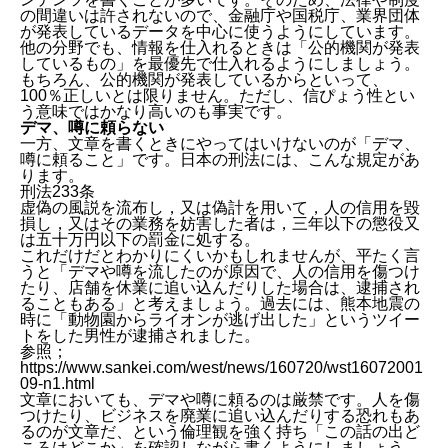
の間違いは許されないので、金融庁や国税庁、業界団体
が発表しているデータを中心に使うようにしています。
他の分野でも、情報を仕入れるときは「公的機関が発表
しているもの」を最優先で仕入れるようにしましょう。
もちろん、公的機関が発表しているからといって、
100％正しいとは限りません。ただし、信ぴょう性とい
う意味ではかなり高いのも事実です。
デマ、噂に頼らない
一方、文章を書くときにやってはいけないのが「デマ、
噂に頼ること」です。日本の刑法には、こんな規定があ
ります。
刑法233条
虚偽の風説を流布し，又は偽計を用いて，人の信用を毀
損し，又はその業務を妨害した者は，三年以下の懲役又
は五十万円以下の罰金に処する。
これだけだとわかりにくいかもしれませんが、平たく言
うと「デマや噂を流したのが原因で、人の信用を傷つけ
たり、店舗を休業に追い込んだりした場合は、逮捕され
ることもある」と考えましょう。過去には、熊本地震の
時に「動物園からライオンが逃げ出した」というツイー
トをした男性が逮捕されました。
参照；
https://www.sankei.com/west/news/160720/wst16072001
09-n1.html
文章においても、デマや噂に頼るのは厳禁です。人を傷
つけたり、ビジネスを廃業に追い込んだりする恐れもあ
るのが文章だ、という倫理観を強く持ち「この話の出ど
ころはどこか」を確認しながら書くようにしましょう。