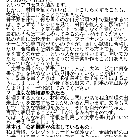
というプロセスを踏みます。
しかし、材料を揃えなければ、下ごしらえすることも、
煮込んで仕上げることもできません。
骨子案を作り、何を書くのか自分の頭の中で整理するの
は、さしずめ「レシピを見て、材料を揃える」段階に当
たるでしょう。文章を書く上での要になる作業なので、
最初のうちは丁寧にやってみるのを心がけてください。
私の周囲には税理士、弁護士、ファイナンシャルプラン
ナーなどの専門家が多いのですが、厳しい試験に合格し
たり、合格後も研鑽を重ねていたりする方々でも、「文
章を書くのが苦手」という人がかなりいます。聞いてみ
たら、私がやっているような骨子案を作ることはあまり
やっていないようでした。
「文章を書くのが苦手」という人は、大体「どこに何を
書くか」を決めないで取り掛かっていることが多いで
す。記事を書くときは、必ず最初に骨子案を作成するよ
うにしましょう。この骨子案の出来で、記事の完成度が
決まります。ぜひ試してみてください。
２．適切な情報源をあたる
料理をする人なら、材料の良し悪しがある程度料理の出
来上がりを左右することがわかると思います。文章も同
じで、適切な情報源をあたり、それを自分の中で考え、
言葉で表現することが仕上がりを左右するのです。
では、どんな材料＝情報を利用して文章を書けばいいの
か、考えてみましょう。
基本は「公的機関が発表しているもの」
私は普段、クレジットカードや保険など、金融分野のコ
ンテンツを書くことが多いです。そのため、法律や制度