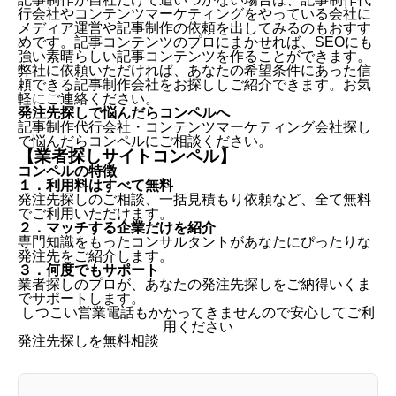
行会社やコンテンツマーケティングをやっている会社に
メディア運営や記事制作の依頼を出してみるのもおすす
めです。記事コンテンツのプロにまかせれば、SEOにも
強い素晴らしい記事コンテンツを作ることができます。
弊社に依頼いただければ、あなたの希望条件にあった信
頼できる記事制作会社をお探ししご紹介できます。お気
軽にご連絡ください。
発注先探しで悩んだらコンペルへ
記事制作代行会社・コンテンツマーケティング会社探し
で悩んだらコンペルにご相談ください。
【業者探しサイトコンペル】
コンペルの特徴
１．利用料はすべて無料
発注先探しのご相談、一括見積もり依頼など、全て無料
でご利用いただけます。
２．マッチする企業だけを紹介
専門知識をもったコンサルタントがあなたにぴったりな
発注先をご紹介します。
３．何度でもサポート
業者探しのプロが、あなたの発注先探しをご納得いくま
でサポートします。
しつこい営業電話もかかってきませんので安心してご利
用ください
発注先探しを無料相談