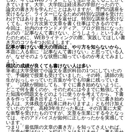
きています。大学、大学院は経済系の学部だったので、
論文の書き方を学んだことはありますが、専門の講座を
受けるなど、ライターになるための特別な訓練を受けた
わけではありません。裏を返せば、特別な講座を受けな
くても、やり方次第で文章を書く仕事はできるのです。
今回は、社内のオウンドメディア、ブログ担当になった
ものの「記事なんて書けない、どうしよう」というあな
たのために、WEBライティングの際、実践してほしい書
き方のコツを4つお伝えします。
記事が書けない最大の理由は、やり方を知らないから。
本題に入る前に「記事なんて書けない」と思っている人
が、なぜそのような状態に陥っているのか考えてみまし
ょう。
模試の成績が良くても書けない人は多い
筆者は大学受験で小論文を選択科目の1つにしていたの
で、予備校で授業も受けていました。その時、講師の先
生がおっしゃっていた言葉が今でも印象に残っていま
す。「試験が開始しても、すぐに書き始めないように。
どこで何を書くのか、そのためには今までに勉強してき
た知識や問題文をどのように使うかを考えてから、下書
きを作って書き出すように」―そして「すぐに書き始め
る人は、大体残念な結果に終わりますよ」とも付け加え
ていたのです。高校3年生だった私は、その言葉に大変
な衝撃を受けたものですが、文章を生業にする今となっ
ては、そのアドバイスが如何に正しかったかを実感して
います。
つまり「最低限の文章の書き方」を知ってさえいれば、
「文章が書けない」と悩むことはありません。裏を返せ