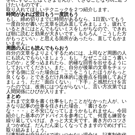
けたいものです。
取り入れてほしいテクニックを２つ紹介します。
時間があれば翌日もう一度読もう
もし、締め切りまでに時間があるなら、1日置いてもう
一度自分が書いた文章を読み直してみましょう。疲れて
いるときにはとんでもないミスをしがちなので、できれ
ば朝に読むと効果が大きいです。もちろん「こうした方
がもっといい」と思える箇所があったら、直してもかま
いません。
周囲の人にも読んでもらおう
自分の文章をよりよくするためには、上司など周囲の人
にも読んでもらいましょう。もし「なぜここはこう書い
たのか」と突っ込まれたら、的確な回答を出せるように
しておいてください。また、自分が後輩の文章をチェッ
クする側に立った場合は「ここをこうしたほうがもっと
良くなる」とできるだけ具体的に改善点を指摘してあげ
ましょう。ただ「面白くない」「下手」と感想だけを言
ったのでは、改善にはつながらないし、言い方次第では
人間関係にひびが入ります。
まとめ
これまで文章を書く仕事をしたことがなかった人が、い
きなり記事の仕事を任された場合、「書けるか
な・・・」と不安になってしまうかもしれません。今回
紹介した基本のアドバイスを参考にして、何度も練習を
繰り返していけば、きっと大丈夫です。書き方のコツさ
えつかめば、だんだん楽しくなってきますのでめげずに
取り組みましょう。
記事制作が自社だけで追いつかない場合は、記事制作代