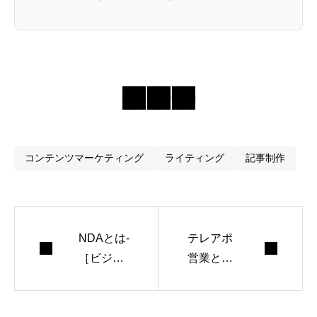
コンテンツマーケティング
ライティング
記事制作
NDAとは-
テレアポ
［ビジネ
営業とテ
ス用語
レアポ代
集］
行業者へ