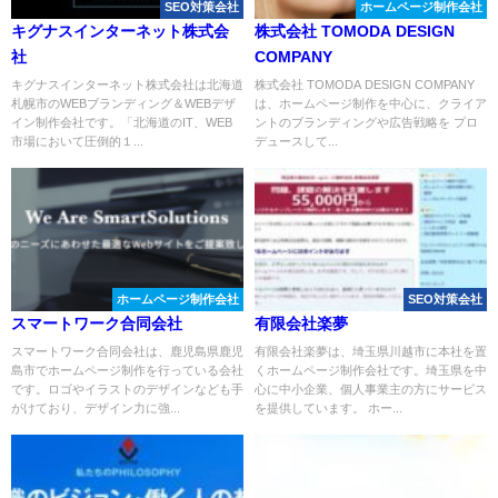
SEO対策会社
ホームページ制作会社
キグナスインターネット株式会
株式会社 TOMODA DESIGN
社
COMPANY
キグナスインターネット株式会社は北海道
株式会社 TOMODA DESIGN COMPANY
札幌市のWEBブランディング＆WEBデザ
は、ホームページ制作を中心に、クライア
イン制作会社です。「北海道のIT、WEB
ントのブランディングや広告戦略を プロ
市場において圧倒的１...
デュースして...
ホームページ制作会社
SEO対策会社
スマートワーク合同会社
有限会社楽夢
スマートワーク合同会社は、鹿児島県鹿児
有限会社楽夢は、埼玉県川越市に本社を置
島市でホームページ制作を行っている会社
くホームページ制作会社です。埼玉県を中
です。ロゴやイラストのデザインなども手
心に中小企業、個人事業主の方にサービス
がけており、デザイン力に強...
を提供しています。 ホー...