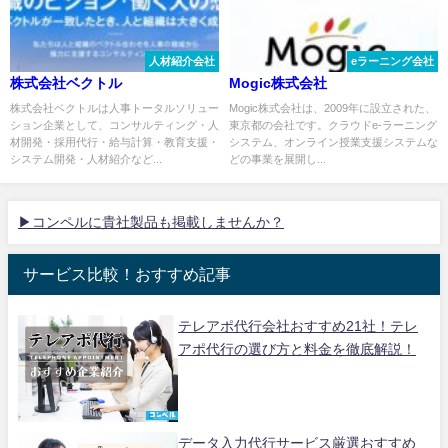
人材紹介会社
eラーニング会社
株式会社ベクトル
Mogic株式会社
株式会社ベクトルは人事トータルソリュー
Mogic株式会社は、2009年に設立された、
ション企業として、コンサルティング・人
東京都の会社です。クラウドe-ラーニング
材開発・採用代行・給与計算・教育支援・
システム、オンライン授業支援システムな
システム開発・人材紹介など...
どの事業を展開し...
▶コンペルに貴社製品も掲載しませんか？
サービス比較！おすすめ記事
テレアポ代行会社おすすめ21社！テレ
アポ代行の選び方と料金を徹底解説！
データ入力代行サービス厳選おすすめ