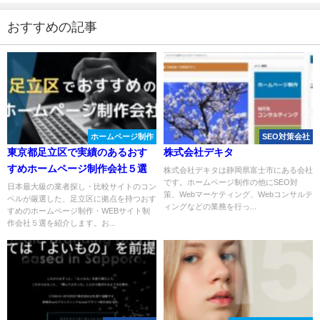
おすすめの記事
ホームページ制作
SEO対策会社
東京都足立区で実績のあるおす
株式会社デキタ
すめホームページ制作会社５選
株式会社デキタは静岡県富士市にある会社
です。ホームページ制作の他にSEO対
日本最大級の業者探し・比較サイトのコン
策、Webマーケティング、Webコンサルテ
ペルが厳選した、足立区に拠点を持つおす
ィングなどの業務を行っ...
すめのホームページ制作・WEBサイト制
作会社５選を紹介します。お...