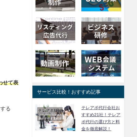
わせて表
サービス比較！おすすめ記事
テレアポ代行会社お
クする
すすめ21社！テレア
ポ代行の選び方と料
金を徹底解説！