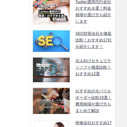
Twitter運用代行会社
おすすめ８選！料金
相場や選び方も紹介
します
SEO対策会社を徹底
比較！おすすめ17社
を紹介します！
法人向けセキュリテ
ィソフト徹底比較！
おすすめ12選
おすすめのモバイル
オーダー比較18選！
費用相場や選び方も
まとめて解説
研修会社おすすめ17