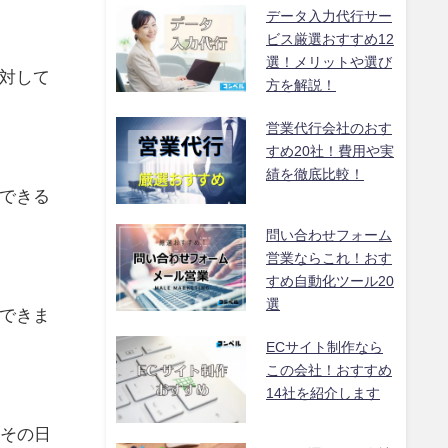
データ入力代行サー
ビス厳選おすすめ12
選！メリットや選び
対して
方を解説！
営業代行会社のおす
すめ20社！費用や実
績を徹底比較！
できる
問い合わせフォーム
営業ならこれ！おす
すめ自動化ツール20
選
できま
ECサイト制作なら
この会社！おすすめ
14社を紹介します
たその日