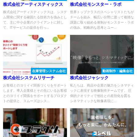
株式会社アーティスティックス
株式会社モンスター・ラボ
株式会社アーティスティックスは、システ
世界トップクラスのスペシャリストたちが
ム開発に関する確固たる技術力を強みとし
チームを組み、幅広い分野に渡って複雑な
て、主に中小企業のクライアントに対し
課題に取り組める体制がモンスター・ラボ
て、ITサービスの提供を行っ...
の強み。戦略的な思考とユー...
在庫管理システム会社
動画制作・編集会社
株式会社システムリサーチ
株式会社ジャシック
お客様とのヨリイイ関係づくりをサポート
私たちは、商品や企業の魅力をシネマティ
します。導入企業様とその先にいるお客様
ックに表現する映像制作チームです。 圧
とのヨリイイ関係をサポートするプロダク
倒的クオリティで他社との差別化を図る
トの提供と、スムーズはシス...
シネマティックな映像表現に...