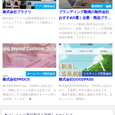
アプリ開発会社
動画制作・編集
株式会社プラクリ
ブランディング動画の制作会社
おすすめ5選｜企業・商品ブラン
株式会社プラクリは新潟県新潟市でスマー
トフォンアプリ、WEBサイトの制作をし
ドの世界観を伝える会社を比較
ブランディング動画の制作会社を探してい
ています。...
る方向けに、企業・商品ブランドの世界観
や信頼感を伝える動画制作会社を比較。会
社紹介動画・プロモーション...
ホームページ制作会社
リスティング広告会社
株式会社PROCS
株式会社GOODPASS
株式会社PROCSは、2020年に設立され
株式会社GOODPASSは、2012年に設立さ
た、長崎にオフィスを構える会社です。お
れた、千葉県に本社を構える会社です。
客様のビジネス課題を解決するページ作り
「価値を創造し繁栄と成長を共有する」を
を目指しています。 ◆...
モットーに、WEB広...