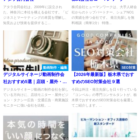
アタラ合同会社は、2009年に設立され
株式会社ヒューマンワークは、大手人材会
た、神奈川に本社を構える会社です。「ビ
社からのトップパートナー、シェアNO1
ジネスとマーケティングの本質を理解し、
の実績を持つ会社です。 発注先探しを無
知見および技術を提供するこ...
料相談（簡単1分） 特徴...
動画制作・編集
SEO対策
デジタルサイネージ動画制作会
【2026年最新版】栃木県でおす
社おすすめ5選｜店頭・屋外・交
すめのSEO対策会社９選
通広告に強い会社を比較
デジタルサイネージ動画の制作会社を探し
今回は外注・発注先探しを日々行っている
ている方向けに、店頭モニター・屋外ビジ
『コンペル』の専門コンサルタントが、栃
ョン・タクシー広告・交通広告・商業施設
木県でおすすめのSEO対策会社を厳選し
モニターに強い会社を比較。...
てご紹介します。...