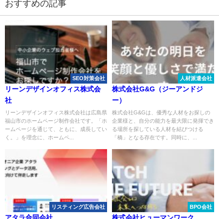
おすすめの記事
SEO対策会社
人材派遣会社
リーンデザインオフィス株式会
株式会社G&G（ジーアンドジ
社
ー）
リーンデザインオフィス株式会社は広島県
株式会社G&Gは、優秀な人材をお探しの
福山市のホームページ制作会社です。「ホ
企業様と、自分の能力を最大限に発揮でき
ームページを通じて、ともに、成長してい
る場所を探している人材を結びつける
く。」を理念に、ホームペ...
「橋」となる存在です。同時に、...
リスティング広告会社
BPO会社
アタラ合同会社
株式会社ヒューマンワーク