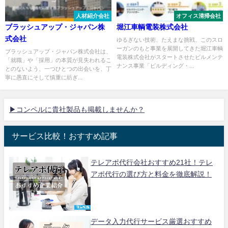
人材紹介会社
オフィス清掃会社
ブラッシュアップ・ジャパン株
堀江車輌電装株式会社
式会社
ゆるぎない技術、たえまな挑戦、このスロ
ーガンのもと事業を展開してきた堀江車輌
ブラッシュアップ・ジャパン株式会社は、
電装株式会社がスタートさせたビルメンテ
「就職」や「採用」の本質が見失われるこ
ナンス事業「ビルディング・...
とのないよう、一つひとつの出会いを、丁
寧に愚直にそして慎重に紡ぎ...
▶コンペルに貴社製品も掲載しませんか？
サービス比較！おすすめ記事
テレアポ代行会社おすすめ21社！テレ
アポ代行の選び方と料金を徹底解説！
データ入力代行サービス厳選おすすめ