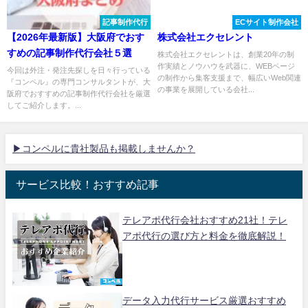
記事制作代行
ECサイト制作会社
【2026年最新版】大阪府でおす
株式会社エクセレント
すめの記事制作代行会社５選
株式会社エクセレントは、創業20年の制
作実績とノウハウを武器に、WEBページ
今回は外注・発注先探しを日々行っている
の制作から集客支援まで、幅広いWeb関連
『コンペル』の専門コンサルタントが、大
の事業を展開している会社...
阪府でおすすめの記事制作代行会社を厳選
してご紹介します。...
▶コンペルに貴社製品も掲載しませんか？
サービス比較！おすすめ記事
テレアポ代行会社おすすめ21社！テレ
アポ代行の選び方と料金を徹底解説！
データ入力代行サービス厳選おすすめ