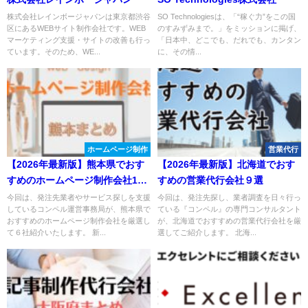
株式会社レインボージャパンは東京都渋谷
SO Technologiesは、「“稼ぐ力”をこの国
区にあるWEBサイト制作会社です。WEB
のすみずみまで。」をミッションに掲げ、
マーケティング支援・サイトの改善も行っ
「日本中、どこでも、だれでも、カンタン
ています。そのため、WE...
に、その情...
ホームページ制作
営業代行
【2026年最新版】熊本県でおす
【2026年最新版】北海道でおす
すめのホームページ制作会社10
すめの営業代行会社９選
選
今回は、発注先業者やサービス探しを支援
今回は、発注先探し、業者調査を日々行っ
しているコンペル運営事務局が、熊本県で
ている『コンペル』の専門コンサルタント
おすすめのホームページ制作会社を厳選し
が、北海道でおすすめの営業代行会社を厳
て６社紹介いたします。 新...
選してご紹介します。 北海...