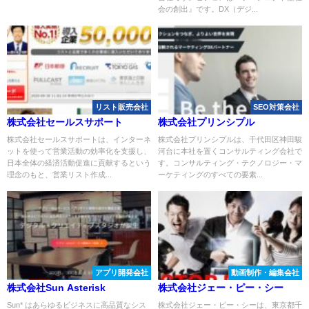
会の創出』です。DX（デジ...
リスト販売会社
SEO対策会社
株式会社セールスサポート
株式会社プリンシプル
株式会社セールスサポートは、インターネ
株式会社プリンシプルは、千代田区神田駿
ットを使って営業活動の効率化を支援し、
河台に本社を置くコンサルティング会社で
日本全体の経済活動促進に貢献するという
す。コンサルティング・テクノロジー・マ
理念のもと、営業リスト作成...
ーケティングのすべての要素...
アプリ開発会社
動画制作・編集会社
株式会社Sun Asterisk
株式会社ジェー・ピー・シー
Sun* はあらゆるビジネスに高品質なシス
株式会社ジェー・ピー・シーは、東京都千