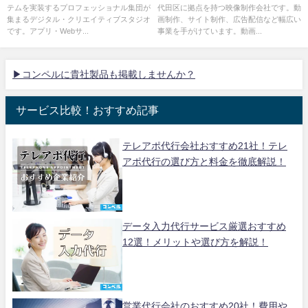
テムを実装するプロフェッショナル集団が
代田区に拠点を持つ映像制作会社です。動
集まるデジタル・クリエイティブスタジオ
画制作、サイト制作、広告配信など幅広い
です。アプリ・Webサ...
事業を手がけています。動画...
▶コンペルに貴社製品も掲載しませんか？
サービス比較！おすすめ記事
テレアポ代行会社おすすめ21社！テレ
アポ代行の選び方と料金を徹底解説！
データ入力代行サービス厳選おすすめ
12選！メリットや選び方を解説！
営業代行会社のおすすめ20社！費用や