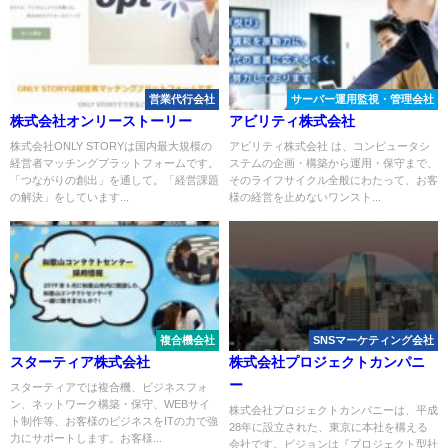
営業代行会社
サーバー運用監視・管理会社
株式会社オンリーストーリー
アビリティ株式会社
株式会社ONLY STORYは国内最大規模の
アビリティ株式会社 は、コンピュータシ
経営者マッチングプラットフォームです。
ステムの企画・構築から運用・保守まで、
「つながりの創出」を通して。「経営課題
そのライフサイクル全般にわたって、お客
の解決」をしています...
様の経営を止めないワンスト...
複合機会社
SNSマーケティング会社
スターティア株式会社
株式会社プロジェクトカンパニ
ー
スターティアでは複合機、ビジネスフォ
ン、ネットワーク構築・保守、WEBサイ
株式会社プロジェクトカンパニーは、平成
ト制作等、お客様のビジネスをITの力で強
28年に設立された、東京に本社を構える
力にサポートします。お客様...
会社です。ビジョンは『プロジェクト型社