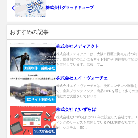
株式会社グラッドキューブ
おすすめの記事
株式会社メディアクト
株式会社メディアクトは、大阪市西区に拠点を持つ制
す。動画制作のほかにもサイト制作や印刷物制作など
を展開しています。広報、マ...
動画制作・編集会社
株式会社エイ・ヴォーチェ
株式会社エイ・ヴォーチェは、漫画コンテンツ制作を
で、企業ブランディング、商品のPRを通して多くの
貢献のご支援をしておりま...
ECサイト制作会社
株式会社 だいずらぼ
株式会社だいずらぼは2008年に設立した会社です。I
ィングのサービスを展開しているWEB制作会社です
刷、システム、EC...
SEO対策会社