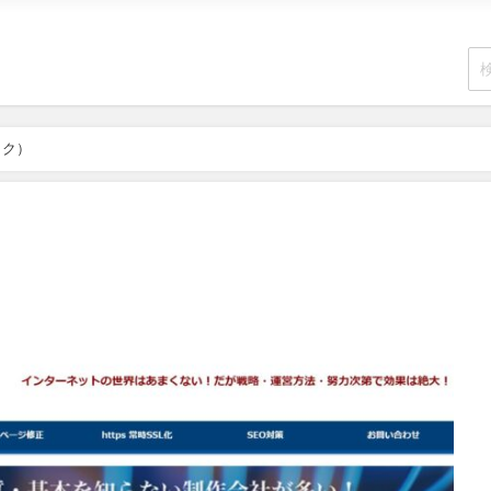
ック）
）