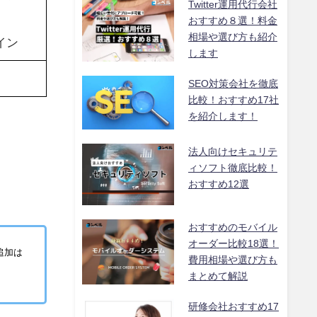
Twitter運用代行会社
おすすめ８選！料金
相場や選び方も紹介
イン
します
SEO対策会社を徹底
比較！おすすめ17社
を紹介します！
法人向けセキュリテ
ィソフト徹底比較！
おすすめ12選
おすすめのモバイル
オーダー比較18選！
追加は
費用相場や選び方も
まとめて解説
研修会社おすすめ17