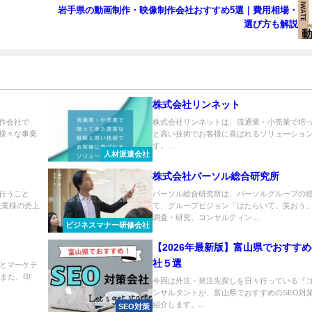
岩手県の動画制作・映像制作会社おすすめ5選｜費用相場・
選び方も解説
株式会社リンネット
作会社で
株式会社リンネットは、流通業・小売業で培
様々な事業
と高い技術でお客様に喜ばれるソリューショ
す。...
人材派遣会社
株式会社パーソル総合研究所
行うこと
パーソル総合研究所は、パーソルグループの
企業様の売上
て、グループビジョン「はたらいて、笑おう
調査・研究、コンサルティン...
ビジネスマナー研修会社
【2026年最新版】富山県でおすすめ
社５選
Tとマーケテ
。また、印
今回は外注・発注先探しを日々行っている『
ンサルタントが、富山県でおすすめのSEO対
紹介します。...
SEO対策