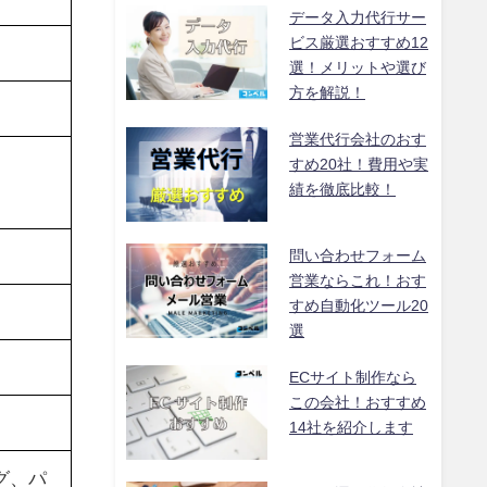
データ入力代行サー
ビス厳選おすすめ12
選！メリットや選び
方を解説！
営業代行会社のおす
すめ20社！費用や実
績を徹底比較！
問い合わせフォーム
営業ならこれ！おす
すめ自動化ツール20
選
ECサイト制作なら
この会社！おすすめ
14社を紹介します
グ、パ