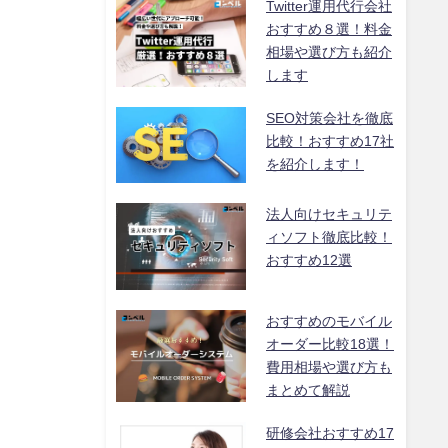
Twitter運用代行会社
おすすめ８選！料金
相場や選び方も紹介
します
SEO対策会社を徹底
比較！おすすめ17社
を紹介します！
法人向けセキュリテ
ィソフト徹底比較！
おすすめ12選
おすすめのモバイル
オーダー比較18選！
費用相場や選び方も
まとめて解説
研修会社おすすめ17