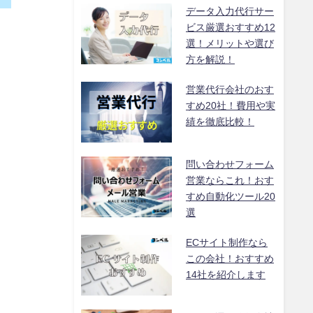
データ入力代行サー
ビス厳選おすすめ12
選！メリットや選び
方を解説！
営業代行会社のおす
すめ20社！費用や実
績を徹底比較！
問い合わせフォーム
営業ならこれ！おす
すめ自動化ツール20
選
ECサイト制作なら
この会社！おすすめ
14社を紹介します