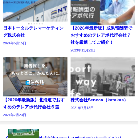
日本トータルテレマーケティン
【2026年最新版】成果報酬型で
グ株式会社
おすすめのテレアポ代行会社７
社を厳選してご紹介！
2024年5月15日
2023年11月22日
【2026年最新版】北海道でおす
株式会社Seneca（katakas）
すめのテレアポ代行会社６選
2021年7月13日
2021年7月23日