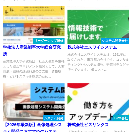
リーダーシップ研修
システム開発会社
学校法人産業能率大学総合研究
株式会社エスワイシステム
所
株式会社エスワイシステムは、1991年に
設立された、東京都の会社です。コンサル
産業能率大学研究所は、社会人教育を主軸
ティングやシステム開発、研究開発などを
とした総合マネジメント機関として、人材
行っています。 低コスト...
育成・組織の課題解決のご支援、資格取
得・ビジネススキル醸成のため...
システム開発
BPO会社
【2026年最新版】画像処理シス
株式会社ビズリンクス
テム開発におすすめのシステム