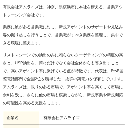
有限会社アムライズは、神奈川県横浜市に本社を構える、営業アウ
トソーシング会社です。
業務に波がある営業職に対し、新規アポイントのサポートや見込み
客の掘り起しを行うことで、営業職がすべき業務を整理し、集中で
きる環境に整えます。
リストマシーンでの抽出のみに頼らないターゲティングの精度の高
さと、USP抽出を、商材だけでなく会社全体からも導き出すこと
で、高いアポイント率に繋げている点が特徴です。代表は、BtoB国
際電話部門で全国2位を獲得した、抜群の架電力を保有しています。
アムライズは、限りのある市場で、アポイント率を高くして市場に
余剰を残し、さらに他の市場も模索しながら、新規事業や新規開拓
の可能性を高める支援をします。
企業名
有限会社アムライズ