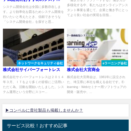
『働き方をアップデートする』 働き方が
多様化する中、私たちはオンラインアシス
開発会社４選！
システム開発会社は全国に多数存在しま
タント事業を通じて、企業と働き手にとっ
す。より効率化を図るためシステム開発を
てより良い社会の実現を目指...
行いたいと考えたとき、信頼できそうな
「システム開発会社」を探すと思...
ネットワークセキュリティ会社
eラーニング会社
株式会社サイバーフォートレス
株式会社大宮商会
株式会社サイバーフォートレスは２０１４
株式会社大宮商会は、1981年に設立され
年３月、ＩＴをより多くの皆様にご活用い
た、埼玉県に本社を構える会社です。E-
ただく為、活動を開始いたしました。シス
learning・Webセミナー用ソフトウェアの
テム運用という分野にスコー...
開発・販売や、...
▶コンペルに貴社製品も掲載しませんか？
サービス比較！おすすめ記事