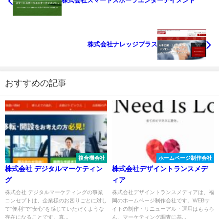
株式会社スマートスポーツエンターテイメント
株式会社ナレッジプラス
おすすめの記事
複合機会社
ホームページ制作会社
株式会社 デジタルマーケティン
株式会社デザイントランスメデ
グ
ィア
株式会社 デジタルマーケティングの事業
株式会社デザイントランスメディアは、福
コンセプトは、企業様のお困りごとに対し
岡のホームページ制作会社です。WEBサ
て"便利"で"安心"を感じていただくような
イトの制作・リニューアル・運用はもちろ
存在になることです。真...
ん、マーケティング調査に基...