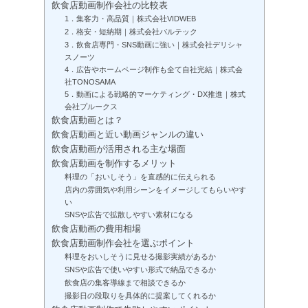
飲食店動画制作会社の比較表
1．集客力・高品質｜株式会社VIDWEB
2．格安・短納期｜株式会社バルテック
3．飲食店専門・SNS動画に強い｜株式会社デリシャ
スノーツ
4．広告やホームページ制作も全て自社完結｜株式会
社TONOSAMA
5．動画による戦略的マーケティング・DX推進｜株式
会社プルークス
飲食店動画とは？
飲食店動画と近い動画ジャンルの違い
飲食店動画が活用される主な場面
飲食店動画を制作するメリット
料理の「おいしそう」を直感的に伝えられる
店内の雰囲気や利用シーンをイメージしてもらいやす
い
SNSや広告で拡散しやすい素材になる
飲食店動画の費用相場
飲食店動画制作会社を選ぶポイント
料理をおいしそうに見せる撮影実績があるか
SNSや広告で使いやすい形式で納品できるか
飲食店の集客導線まで相談できるか
撮影日の段取りを具体的に提案してくれるか