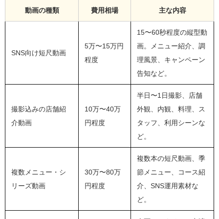
動画の種類
費用相場
主な内容
15〜60秒程度の縦型動
5万〜15万円
画。メニュー紹介、調
SNS向け短尺動画
程度
理風景、キャンペーン
告知など。
半日〜1日撮影、店舗
撮影込みの店舗紹
10万〜40万
外観、内観、料理、ス
介動画
円程度
タッフ、利用シーンな
ど。
複数本の短尺動画、季
複数メニュー・シ
30万〜80万
節メニュー、コース紹
リーズ動画
円程度
介、SNS運用素材な
ど。