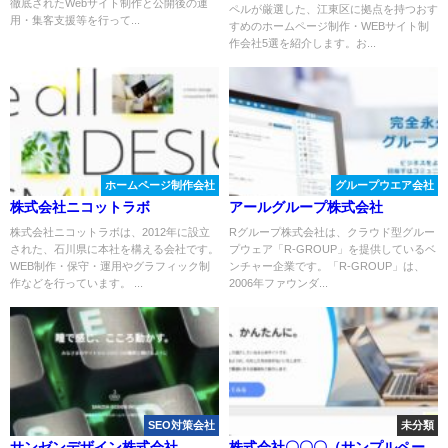
徹底されたWebサイト制作と公開後の運
ペルが厳選した、江東区に拠点を持つおす
用・集客支援等を行って...
すめのホームページ制作・WEBサイト制
作会社5選を紹介します。お...
ホームページ制作会社
グループウエア会社
株式会社ニコットラボ
アールグループ株式会社
株式会社ニコットラボは、2012年に設立
Rグループ株式会社は、クラウド型グルー
された、石川県に本社を構える会社です。
プウェア「R-GROUP」を提供しているベ
WEB制作・保守・運用やグラフィック制
ンチャー企業です。「R-GROUP」は、
作などを行っています。 ...
2006年ファウンダ...
SEO対策会社
未分類
サンゼンデザイン株式会社
株式会社〇〇〇（サンプルペー