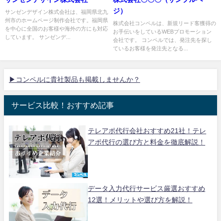
ジ）
サンゼンデザイン株式会社は、福岡県北九
州市のホームページ制作会社です。福岡県
株式会社コンペルは、新規リード客獲得の
を中心に全国のお客様や海外の方にも対応
お手伝いをしているWEBプロモーション
しています。 サンゼンデ...
会社です。 コンペルでは、発注先を探し
ているお客様を発注先となる...
▶コンペルに貴社製品も掲載しませんか？
サービス比較！おすすめ記事
テレアポ代行会社おすすめ21社！テレ
アポ代行の選び方と料金を徹底解説！
データ入力代行サービス厳選おすすめ
12選！メリットや選び方を解説！