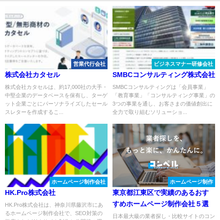
営業代行会社
ビジネスマナー研修会社
株式会社カタセル
SMBCコンサルティング株式会社
株式会社カタセルは、約17,000社の大手・
SMBCコンサルティングは「会員事業」
中堅企業のデータベースを保有し、ターゲ
「教育事業」「コンサルティング事業」の
ット企業ごとにパーソナライズしたセール
3つの事業を通し、お客さまの価値創出に
スレターを作成するこ...
全力で取り組むソリューショ...
ホームページ制作会社
ホームページ制作
HK.Pro株式会社
東京都江東区で実績のあるおす
すめホームページ制作会社５選
HK.Pro株式会社は、神奈川県藤沢市にあ
るホームページ制作会社で、SEO対策の
日本最大級の業者探し・比較サイトのコン