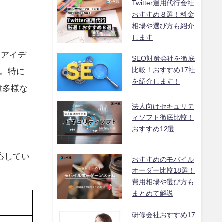
Twitter運用代行会社
おすすめ８選！料金
相場や選び方も紹介
します
なアイデ
SEO対策会社を徹底
比較！おすすめ17社
。特に
を紹介します！
種多様な
法人向けセキュリテ
ィソフト徹底比較！
おすすめ12選
応してい
おすすめのモバイル
オーダー比較18選！
費用相場や選び方も
まとめて解説
研修会社おすすめ17