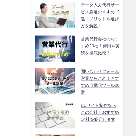
データ入力代行サー
ビス厳選おすすめ12
選！メリットや選び
方を解説！
営業代行会社のおす
すめ20社！費用や実
績を徹底比較！
問い合わせフォーム
営業ならこれ！おす
すめ自動化ツール20
選
ECサイト制作なら
この会社！おすすめ
14社を紹介します