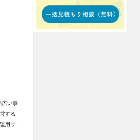
幅広い事
営する
運用サ