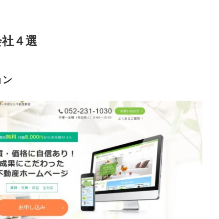
会社４選
ョン