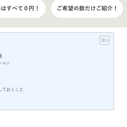
選
ション
しておくこと