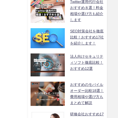
Twitter運用代行会社
おすすめ８選！料金
相場や選び方も紹介
します
SEO対策会社を徹底
比較！おすすめ17社
を紹介します！
法人向けセキュリテ
ィソフト徹底比較！
おすすめ12選
おすすめのモバイル
オーダー比較18選！
費用相場や選び方も
まとめて解説
研修会社おすすめ17