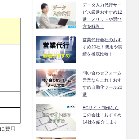
データ入力代行サー
ビス厳選おすすめ12
選！メリットや選び
方を解説！
営業代行会社のおす
すめ20社！費用や実
績を徹底比較！
問い合わせフォーム
営業ならこれ！おす
すめ自動化ツール20
選
ECサイト制作なら
この会社！おすすめ
14社を紹介します
に費用