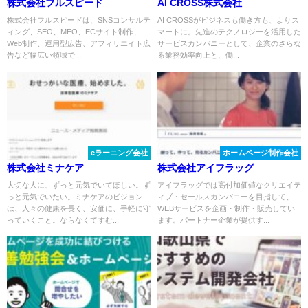
株式会社フルスピード
AI CROSS株式会社
株式会社フルスピードは、SNSコンサルテ
AI CROSSがビジネスも働き方も、よりス
ィング、SEO、MEO、ECサイト制作、
マートに。先進のテクノロジーを活用した
Web制作、運用型広告、アフィリエイト広
サービスカンパニーとして、企業のさらな
告など幅広い領域で...
る業務効率向上と、働...
eラーニング会社
ホームページ制作会社
株式会社ミナケア
株式会社アイフラッグ
大切な人に、ずっと元気でいてほしい。ず
アイフラッグでは高付加価値なクリエイテ
っと元気でいたい。ミナケアのビジョン
ィブ・セールスカンパニーを目指して、
は、人々の健康を長く、安価に、手軽に守
WEBサービスを企画・制作・販売してい
っていくこと。ならなくてすむ...
ます。パートナー企業が提供す...