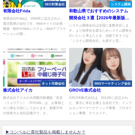
SEO対策会社
システム開発
有限会社Frida
和歌山県でおすすめのシステム
開発会社３選【2026年最新版】
有限会社Fridaは、2006年に設立された、
鹿児島県の会社です。Webサイトの企画・
和歌山市
システム開発会社は全国に多数存在しま
構築・制作やWebシステム・Webアプリケ
す。より効率化を図るためシステム開発を
ーションの開...
行いたいと考えたとき、信頼できそうな
「システム開発会社」を探すと思...
ネット印刷会社
SNSマーケティング会社
株式会社アイカ
GROVE株式会社
株式会社アイカの大部数印刷通販「良安
GROVE株式会社は、2012年に設立され
（リョウアン）・RYOAN」は、お客様と
た、東京に本社を構える会社です。インフ
のご縁を大切にしております。創業37年
ルエンサーマーケティング事業、プロダク
の技術力と自社設備力で、さ...
ション事業、クリエイテ...
▶コンペルに貴社製品も掲載しませんか？