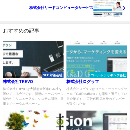
株式会社リードコンピュータサービス
おすすめの記事
SEO対策会社
コールトラッキング会社
株式会社TREVO
株式会社ログラフ
株式会社TREVOは大阪府大阪市に本社を
株式会社ログラフはコールトラッキングツ
置いている会社です。新規のホームページ
ール「CallDataBank」を開発・運用してい
制作からリニューアル、システム開発、運
る企業です。 広告代理店出身のメンバー
用までトータルサポート...
が設立した会...