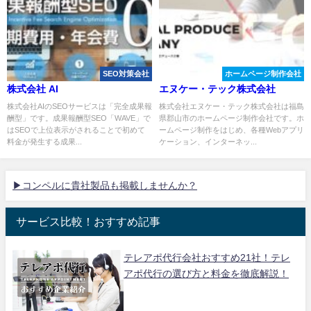
SEO対策会社
ホームページ制作会社
株式会社 AI
エヌケー・テック株式会社
株式会社AIのSEOサービスは「完全成果報
株式会社エヌケー・テック株式会社は福島
酬型」です。成果報酬型SEO「WAVE」で
県郡山市のホームページ制作会社です。ホ
はSEOで上位表示がされることで初めて
ームページ制作をはじめ、各種Webアプリ
料金が発生する成果...
ケーション、インターネッ...
▶コンペルに貴社製品も掲載しませんか？
サービス比較！おすすめ記事
テレアポ代行会社おすすめ21社！テレ
アポ代行の選び方と料金を徹底解説！