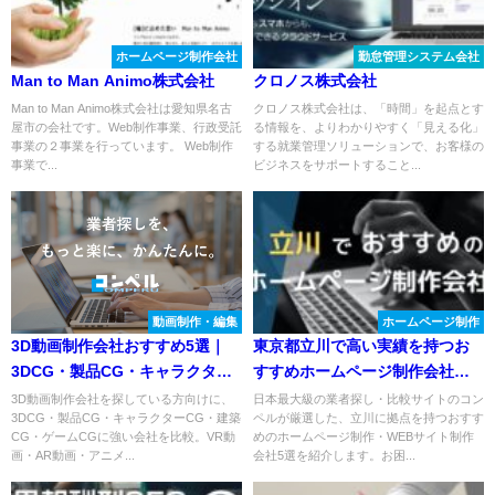
ホームページ制作会社
勤怠管理システム会社
Man to Man Animo株式会社
クロノス株式会社
Man to Man Animo株式会社は愛知県名古
クロノス株式会社は、「時間」を起点とす
屋市の会社です。Web制作事業、行政受託
る情報を、よりわかりやすく「見える化」
事業の２事業を行っています。 Web制作
する就業管理ソリューションで、お客様の
事業で...
ビジネスをサポートすること...
動画制作・編集
ホームページ制作
3D動画制作会社おすすめ5選｜
東京都立川で高い実績を持つお
3DCG・製品CG・キャラクター
すすめホームページ制作会社５
CGに強い会社を比較
選
3D動画制作会社を探している方向けに、
日本最大級の業者探し・比較サイトのコン
3DCG・製品CG・キャラクターCG・建築
ペルが厳選した、立川に拠点を持つおすす
CG・ゲームCGに強い会社を比較。VR動
めのホームページ制作・WEBサイト制作
画・AR動画・アニメ...
会社5選を紹介します。お困...