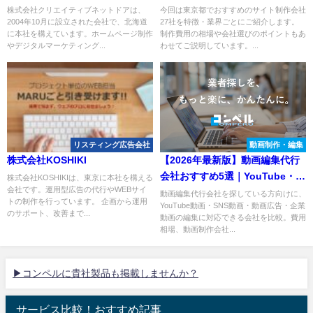
選！
株式会社クリエイティブネットドアは、
今回は東京都でおすすめのサイト制作会社
2004年10月に設立された会社で、北海道
27社を特徴・業界ごとにご紹介します。
に本社を構えています。ホームページ制作
制作費用の相場や会社選びのポイントもあ
やデジタルマーケティング...
わせてご説明しています。...
リスティング広告会社
動画制作・編集
株式会社KOSHIKI
【2026年最新版】動画編集代行
会社おすすめ5選｜YouTube・
株式会社KOSHIKIは、東京に本社を構える
会社です。運用型広告の代行やWEBサイ
SNS・広告動画に強い会社を比
動画編集代行会社を探している方向けに、
トの制作を行っています。 企画から運用
YouTube動画・SNS動画・動画広告・企業
較
のサポート、改善まで...
動画の編集に対応できる会社を比較。費用
相場、動画制作会社...
▶コンペルに貴社製品も掲載しませんか？
サービス比較！おすすめ記事