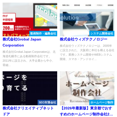
動画制作・編集会社
システム開発会社
株式会社Grobal Japan
株式会社ウィズテクノロジー
Corporation
株式会社ウィズテクノロジーは、2005年
に設立された、大阪府に本社を構える会社
株式会社Grobal Japan Corporationは、北
です。業務システム開発やWEBシステム
海道札幌市にある動画制作会社です。
開発、スマホ・アンドロイ...
2011年に設立され、大手企業から中小、
零細...
SEO対策会社
ホームページ制作
株式会社クリエイティブネット
【2026年最新版】東京都でおす
ドア
すめのホームページ制作会社27