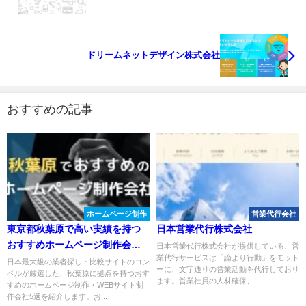
ドリームネットデザイン株式会社
おすすめの記事
ホームページ制作
営業代行会社
東京都秋葉原で高い実績を持つ
日本営業代行株式会社
おすすめホームページ制作会社
日本営業代行株式会社が提供している、営
業代行サービスは「論より行動」をモット
５選
日本最大級の業者探し・比較サイトのコン
ーに、文字通りの営業活動を代行しており
ペルが厳選した、秋葉原に拠点を持つおす
ます。営業社員の人材確保、...
すめのホームページ制作・WEBサイト制
作会社5選を紹介します。お...