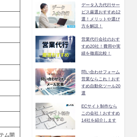
データ入力代行サー
ビス厳選おすすめ12
選！メリットや選び
方を解説！
営業代行会社のおす
すめ20社！費用や実
績を徹底比較！
問い合わせフォーム
営業ならこれ！おす
すめ自動化ツール20
選
ECサイト制作なら
この会社！おすすめ
14社を紹介します
テム開