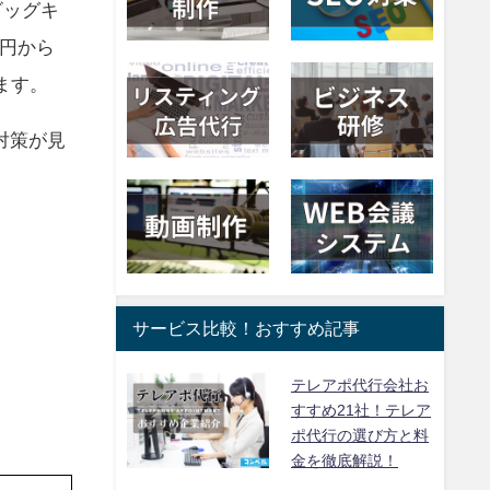
ビッグキ
0円から
ます。
対策が見
サービス比較！おすすめ記事
テレアポ代行会社お
すすめ21社！テレア
ポ代行の選び方と料
金を徹底解説！