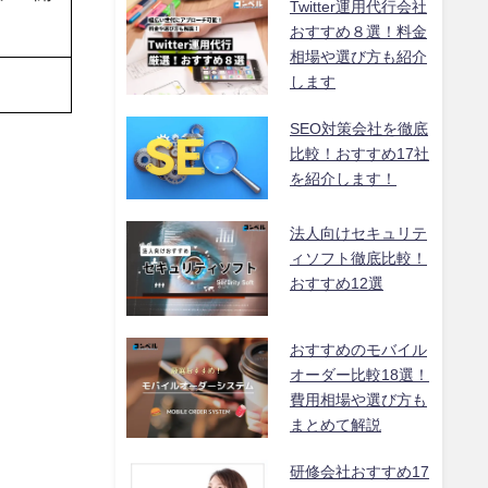
Twitter運用代行会社
おすすめ８選！料金
相場や選び方も紹介
します
SEO対策会社を徹底
比較！おすすめ17社
を紹介します！
法人向けセキュリテ
ィソフト徹底比較！
おすすめ12選
おすすめのモバイル
オーダー比較18選！
費用相場や選び方も
まとめて解説
研修会社おすすめ17