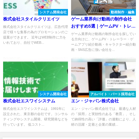
システム開発会社
動画制作・編集
株式会社スタイルクリエイツ
ゲーム業界向け動画の制作会社
おすすめ5選｜ゲームPV・トレー
株式会社スタイルクリエイツは、広告代理
店で様々な集客の為のプロモーションのご
ラー・動画広告に強い会社を比
ゲーム業界向け動画の制作会社を探してい
提案ができます。 近年はWEB制作に力を
る方向けに、ゲームPV・トレーラー・ゲ
較
いれており、自社でWEB...
ームアプリ紹介動画・キャラクター紹介動
画・SNS広告に強い会社を...
システム開発会社
アルバイト・パート採用会社
株式会社エスワイシステム
エン・ジャパン株式会社
株式会社エスワイシステムは、1991年に
エン・ジャパン株式会社では、最適な人材
設立された、東京都の会社です。コンサル
の「採用」と実効性のある「教育」、そし
ティングやシステム開発、研究開発などを
て納得性の高い「評価」の連動により、人
行っています。 低コスト...
材の活躍・定着と企業の業績...