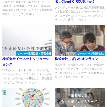
名：Cloud CIRCUS, Inc.）
企業が最も大事にすべきものは『バリュー
(価値感、行動指針)』であると、株式会社
クラウドサーカス株式会社は東京都新宿区
情熱は考えています。人こそが企業の財産
に本社を置く会社です。Webマーケティン
である、ということに疑い...
グ、ユーザーエクスペリエンス（ARアプ
リ、アプリ運用）、カス...
サーバー運用監視・管理会社
ホームページ制作会社
株式会社イーネットソリューシ
株式会社しずおかオンライン
ョンズ
株式会社しずおかオンラインは、Webポー
タルサイトやアプリ、フリーマガジンな
株式会社イーネットソリューションズは、
ど、様々なメディアを活用した情報発信を
データセンター・クラウドホスティングや
行っている会社です。ホーム...
ハウジングサービスを基盤とし、安否確認
システム、ワークフローサー...