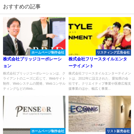
おすすめの記事
ホームページ制作会社
リスティング広告会社
株式会社ブリッジコーポレーシ
株式会社フリースタイルエンタ
ョン
ーテイメント
株式会社ブリッジコーポレーションは、ク
株式会社フリースタイルエンターテイメン
ライアントのニーズに応じて、Webサイト
トは、2012年に設立された、愛知県の会
制作、Webシステムの開発、Webコンサル
社です。クリエイティブ事業や医療広報支
ティングなどのWeb...
援事業のほか、幅広く事業...
ホームページ制作会社
リスト販売会社