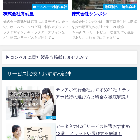
ホームページ制作会社
動画制作・編集会社
株式会社青砥屋
株式会社シンボシ
株式会社青砥屋は京都にあるデザイン会社
株式会社シンボシは、東京都渋谷区に拠点
で、ホームページの企画・制作やグラフィ
を持つ動画制作会社です。VR映像・
ックデザイン、キャラクターデザインな
Googleストリートビュー映像制作が強み
ど、幅広いサービスを展開して...
であり、これまでにファミリ...
▶コンペルに貴社製品も掲載しませんか？
サービス比較！おすすめ記事
テレアポ代行会社おすすめ21社！テレ
アポ代行の選び方と料金を徹底解説！
データ入力代行サービス厳選おすすめ
12選！メリットや選び方を解説！