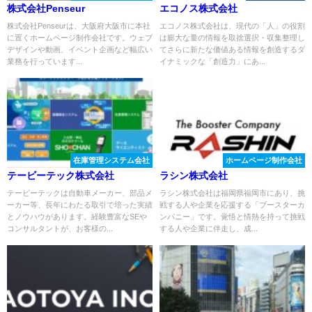
株式会社Penseur
エコノス株式会社
株式会社Penseurは、大阪府大阪市に本社
エコノス株式会社は、現代の「人」の役割
に置くホームページ制作会社です。ウェブ
は膨大な量の情報を取捨選択・収集整理し
デザインや動画、イベント企画など幅広い
てさらに新たな価値ある情報を創造するダ
業務を行っています...
イナミックな「創造力」にあ...
在庫管理システム会社
ホームページ制作会社
テービーテック株式会社
ラシン株式会社
テービーテックは自動車メーカー、部品メ
ラシン株式会社は福岡県福岡市にあり、挑
ーカー等、長年にわたる取引で培った実績
戦する人や企業を応援する「ブースターカ
とノウハウがあります。経験豊富なSEや
ンパニー」です。覚悟と情熱を持って挑戦
コンサルタントが、お客様の...
する人や企業に伴走し、成...