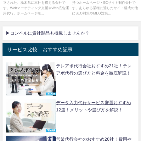
立された、栃木県に本社を構える会社で
持つホームページ・ECサイト制作会社で
す。Webマーケティング支援やWeb広告運
す。あらゆる業種に適したサイト構成の他
用代行、ホームページ制...
にSEO対策やMEO対策...
▶コンペルに貴社製品も掲載しませんか？
サービス比較！おすすめ記事
テレアポ代行会社おすすめ21社！テレ
アポ代行の選び方と料金を徹底解説！
データ入力代行サービス厳選おすすめ
12選！メリットや選び方を解説！
営業代行会社のおすすめ20社！費用や