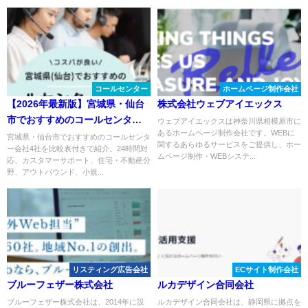
コールセンター
ホームページ制作会社
【2026年最新版】宮城県・仙台
株式会社ウェブアイエックス
市でおすすめのコールセンター
ウェブアイエックスは神奈川県相模原市に
あるホームページ制作会社です。WEBに
会社4選
宮城県・仙台市でおすすめのコールセンタ
関するあらゆるサービスをご提供し、ホー
ー会社4社を比較表付きで紹介。24時間対
ムページ制作・WEBシステ...
応、カスタマーサポート、住宅・不動産分
野、アウトバウンド、小規...
リスティング広告会社
ECサイト制作会社
ブルーフェザー株式会社
ルカデザイン合同会社
ブルーフェザー株式会社は、2014年に設
ルカデザイン合同会社は、静岡県に拠点を