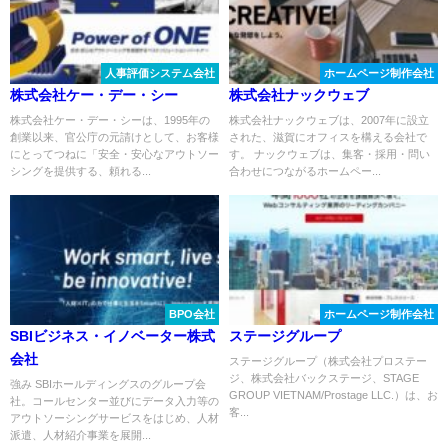
人事評価システム会社
ホームページ制作会社
株式会社ケー・デー・シー
株式会社ナックウェブ
株式会社ケー・デー・シーは、1995年の
株式会社ナックウェブは、2007年に設立
創業以来、官公庁の元請けとして、お客様
された、滋賀にオフィスを構える会社で
にとってつねに「安全・安心なアウトソー
す。 ナックウェブは、集客・採用・問い
シングを提供する、頼れる...
合わせにつながるホームペー...
BPO会社
ホームページ制作会社
SBIビジネス・イノベーター株式
ステージグループ
会社
ステージグループ（株式会社プロステー
ジ、株式会社バックステージ、STAGE
強み SBIホールディングスのグループ会
GROUP VIETNAM/Prostage LLC.）は、お
社。コールセンター並びにデータ入力等の
客...
アウトソーシングサービスをはじめ、人材
派遣、人材紹介事業を展開...