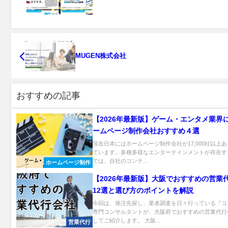
MUGEN株式会社
おすすめの記事
【2026年最新版】ゲーム・エンタメ業界
ームページ制作会社おすすめ４選
現在日本にはホームページ制作会社が17,000社以上
ています。多種多様なエンターテインメントが存在す
では、自社のコンテ...
ホームページ制作
【2026年最新版】大阪でおすすめの営業
12選と選び方のポイントを解説
今回は、発注先探し、業者調査を日々行っている『コ
専門コンサルタントが、大阪府でおすすめの営業代行
してご紹介します。 大阪...
営業代行