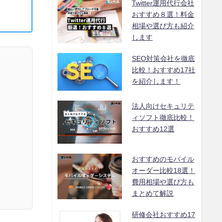
Twitter運用代行会社
おすすめ８選！料金
相場や選び方も紹介
します
SEO対策会社を徹底
比較！おすすめ17社
を紹介します！
法人向けセキュリテ
ィソフト徹底比較！
おすすめ12選
おすすめのモバイル
オーダー比較18選！
費用相場や選び方も
まとめて解説
研修会社おすすめ17