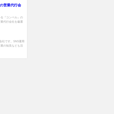
めの営業代行会
いる『コンペル』の
営業代行会社を厳選
れた会社です。SNS運用
事業の知見なども活