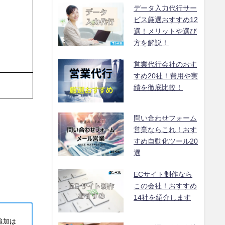
データ入力代行サー
ビス厳選おすすめ12
選！メリットや選び
方を解説！
営業代行会社のおす
すめ20社！費用や実
績を徹底比較！
問い合わせフォーム
営業ならこれ！おす
すめ自動化ツール20
選
ECサイト制作なら
この会社！おすすめ
14社を紹介します
追加は