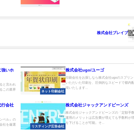
株式会社ブレイブ
に強いホ
株式会社ugo/ユーゴ
印刷会社をお探しなら株式会社ugoのスプリント/S
いただいた印刷を、圧倒的なスピードで都内
あると言われ
現いたします...
るこの業界
ネット印刷会社
代行会社
株式会社ジャックアンドビーンズ
株式会社ジャックアンドビーンズの「定額手
運用のメリットは広告費が増えても手数料が増
ンペル』の
を下げることが可能。そ...
会社を厳選
リスティング広告会社