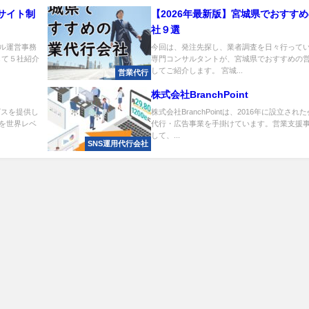
Cサイト制
【2026年最新版】宮城県でおすす
社９選
ル運営事務
今回は、発注先探し、業者調査を日々行って
して５社紹介
専門コンサルタントが、宮城県でおすすめの
してご紹介します。 宮城...
営業代行
株式会社BranchPoint
ビスを提供し
株式会社BranchPointは、2016年に設立さ
を世界レベ
代行・広告事業を手掛けています。営業支援
して、...
SNS運用代行会社