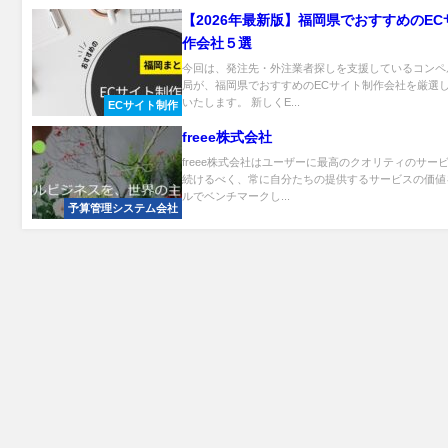
【2026年最新版】福岡県でおすすめのE
作会社５選
今回は、発注先・外注業者探しを支援しているコンペ
局が、福岡県でおすすめのECサイト制作会社を厳選
いたします。 新しくE...
ECサイト制作
freee株式会社
freee株式会社はユーザーに最高のクオリティのサー
続けるべく、常に自分たちの提供するサービスの価値
ルでベンチマークし...
予算管理システム会社