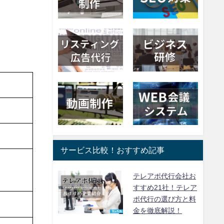
サービス比較！おすすめ記事
テレアポ代行会社お
すすめ21社！テレア
ポ代行の選び方と料
金を徹底解説！