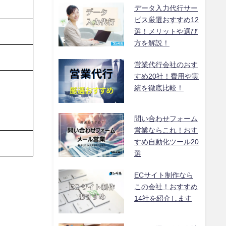
データ入力代行サー
ビス厳選おすすめ12
選！メリットや選び
方を解説！
営業代行会社のおす
すめ20社！費用や実
績を徹底比較！
問い合わせフォーム
営業ならこれ！おす
すめ自動化ツール20
選
ECサイト制作なら
この会社！おすすめ
14社を紹介します