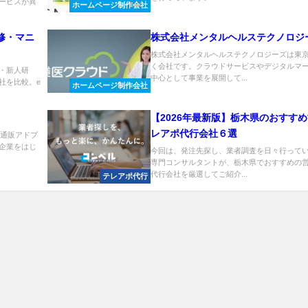
ービスが異
ホームページ制作会社
修・マニ
株式会社メンタルヘルステクノロジ
株式会社メンタルヘルステクノロジーズは東
く会社です。クラウドサービスやデジタルマ
・新人研
中心として事業を展開して...
社を比較。e
ホームページ制作会社
【2026年最新版】栃木県のおすす
レアポ代行会社６選
品通販アドプ
、企業をはじ
今回は、発注先探し、業者調査を日々行って
専門コンサルタントが、栃木県でおすすめの
代行会社を厳選してご紹介...
テレアポ代行