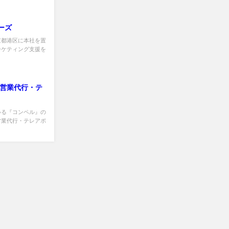
ーズ
京都港区に本社を置
ーケティング支援を
め営業代行・テ
いる『コンペル』の
営業代行・テレアポ