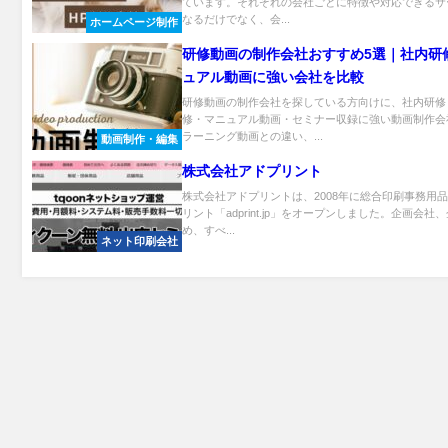
ています。それぞれの会社ごとに特徴や対応できるサ
なるだけでなく、会...
ホームページ制作
研修動画の制作会社おすすめ5選｜社内研
ュアル動画に強い会社を比較
研修動画の制作会社を探している方向けに、社内研修
修・マニュアル動画・セミナー収録に強い動画制作会
ラーニング動画との違い、...
動画制作・編集
株式会社アドプリント
株式会社アドプリントは、2008年に総合印刷事務用
リント「adprint.jp」をオープンしました。企画会社
め、すべ...
ネット印刷会社