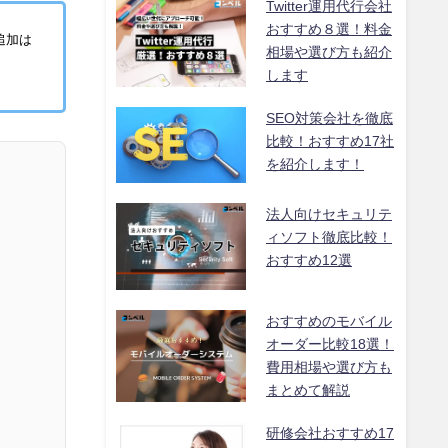
Twitter運用代行会社
おすすめ８選！料金
追加は
相場や選び方も紹介
します
SEO対策会社を徹底
比較！おすすめ17社
を紹介します！
法人向けセキュリテ
ィソフト徹底比較！
おすすめ12選
おすすめのモバイル
オーダー比較18選！
費用相場や選び方も
まとめて解説
研修会社おすすめ17