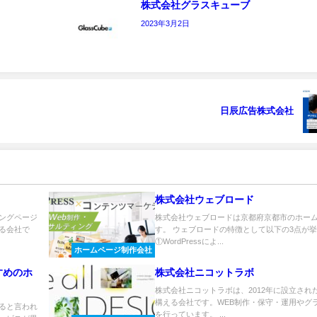
株式会社グラスキューブ
2023年3月2日
日辰広告株式会社
株式会社ウェブロード
ングページ
株式会社ウェブロードは京都府京都市のホー
る会社で
す。 ウェブロードの特徴として以下の3点が
①WordPressによ...
ホームページ制作会社
すめのホ
株式会社ニコットラボ
株式会社ニコットラボは、2012年に設立され
構える会社です。WEB制作・保守・運用やグ
あると言われ
を行っています。 ...