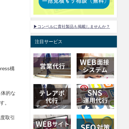
▶コンペルに貴社製品も掲載しませんか？
注目サービス
ess構
具体的な
す。
1度取引