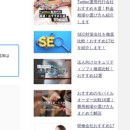
Twitter運用代行会社
おすすめ８選！料金
相場や選び方も紹介
します
SEO対策会社を徹底
比較！おすすめ17社
を紹介します！
追加は
法人向けセキュリテ
ィソフト徹底比較！
おすすめ12選
おすすめのモバイル
オーダー比較18選！
費用相場や選び方も
まとめて解説
研修会社おすすめ17