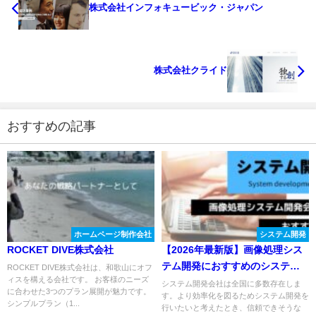
株式会社インフォキュービック・ジャパン
株式会社クライド
おすすめの記事
ホームページ制作会社
システム開発
ROCKET DIVE株式会社
【2026年最新版】画像処理シス
テム開発におすすめのシステム
ROCKET DIVE株式会社は、和歌山にオフ
ィスを構える会社です。 お客様のニーズ
開発会社４選！
システム開発会社は全国に多数存在しま
に合わせた3つのプラン展開が魅力です。
す。より効率化を図るためシステム開発を
シンプルプラン（1...
行いたいと考えたとき、信頼できそうな