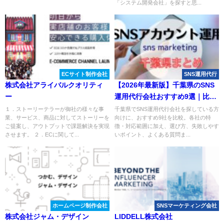
「システム開発会社」を探すと思...
ECサイト制作会社
SNS運用代行
株式会社アライバルクオリティ
【2026年最新版】千葉県のSNS
ー
運用代行会社おすすめ9選｜比較
表・選び方も解説
１．ストーリーテラーが御社の様々な事
千葉県でSNS運用代行会社を探している方
業、サービス、商品に対してストーリーを
向けに、おすすめ9社を比較。各社の特
ご提案し、アウトプットで課題解決を実現
徴・対応範囲に加え、選び方、失敗しやす
させます。 ２．ECに関して...
いポイント、よくある質問ま...
ホームページ制作会社
SNSマーケティング会社
株式会社ジャム・デザイン
LIDDELL株式会社