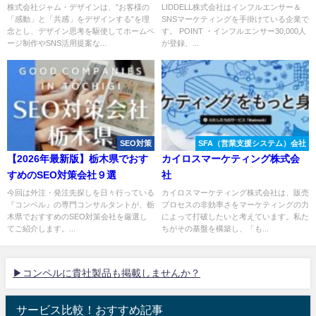
株式会社ジャム・デザインは、”お客様の
LIDDELL株式会社はインフルエンサー＆
「感動」と「共感」をデザインする”を理
SNSマーケティングを手掛けている企業で
念とし、デザイン思考を駆使してホームペ
す。 POINT ・インフルエンサー30,000人
ージ制作やSNS活用提案な...
が登録、...
SEO対策
SFA（営業支援システム）会社
【2026年最新版】栃木県でおす
カイロスマーケティング株式会
すめのSEO対策会社９選
社
今回は外注・発注先探しを日々行っている
カイロスマーケティング株式会社は、販売
『コンペル』の専門コンサルタントが、栃
プロセスの非効率さをマーケティングの⼒
木県でおすすめのSEO対策会社を厳選し
によって打破したいと考えています。私た
てご紹介します。...
ちがその基盤を構築し、「も...
▶コンペルに貴社製品も掲載しませんか？
サービス比較！おすすめ記事