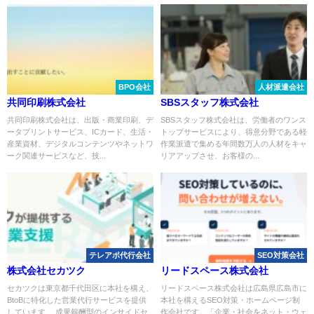
BPO会社
人材派遣会社
共同印刷株式会社
SBSスタッフ株式会社
共同印刷株式会社は、出版・商業印刷、デ
SBSスタッフ株式会社は、労働者のワンス
ータプリントサービス、ICカード、生活・
トップサービスにより、得意分野である軽
産業資材、デジタルコンテンツやネットワ
作業派遣で集める年間数万人の人材をキャ
ーク関連サービスなど、技...
リアアップさせ、お客様の...
テレアポ代行会社
SEO対策会社
株式会社セカツク
リードスペース株式会社
セカツクは東京都千代田区に本社を構え、
リードスペース株式会社は広島県広島市に
BtoBに特化した営業代行サービスを提供
本社を構えるSEO対策・ホームページ制
しています。 成果報酬型のインサイドセ
作会社です。「企業・社会をネット・ウェ