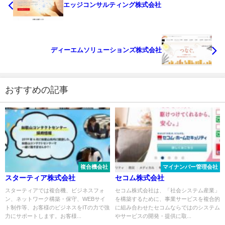
エッジコンサルティング株式会社
ディーエムソリューションズ株式会社
おすすめの記事
複合機会社
マイナンバー管理会社
スターティア株式会社
セコム株式会社
スターティアでは複合機、ビジネスフォ
セコム株式会社は、「社会システム産業」
ン、ネットワーク構築・保守、WEBサイ
を構築するために、事業サービスを複合的
ト制作等、お客様のビジネスをITの力で強
に組み合わせたセコムならではのシステム
力にサポートします。お客様...
やサービスの開発・提供に取...