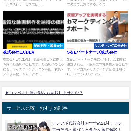
ールス代行サービスでは、...
ブの力で元気にする」をモ...
動画制作・編集会社
リスティング広告会社
株式会社EXIDEA
S＆Eパートナーズ株式会社
株式会社EXIDEAは、東京都墨田区に拠点
S＆Eパートナーズ株式会社は、2013年に
を持つ動画制作会社です。動画制作のほか
設立された、大阪府に本社を構える会社で
にも、キャスティング、ロケ手配、衣装・
す。SEO対策やリスティング広告運用代
メイク手配、キャラクタ...
行、ECコンサルティン...
▶コンペルに貴社製品も掲載しませんか？
サービス比較！おすすめ記事
テレアポ代行会社おすすめ21社！テレ
アポ代行の選び方と料金を徹底解説！