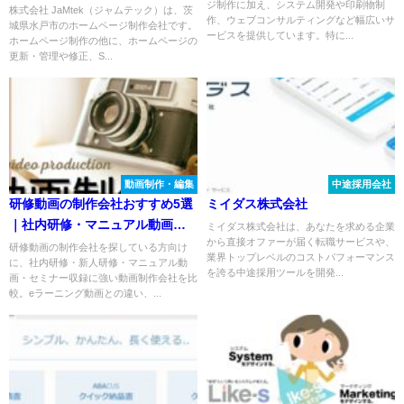
ジ制作に加え、システム開発や印刷物制
株式会社 JaMtek（ジャムテック）は、茨
作、ウェブコンサルティングなど幅広いサ
城県水戸市のホームページ制作会社です。
ービスを提供しています。特に...
ホームページ制作の他に、ホームページの
更新・管理や修正、S...
動画制作・編集
中途採用会社
研修動画の制作会社おすすめ5選
ミイダス株式会社
｜社内研修・マニュアル動画に
ミイダス株式会社は、あなたを求める企業
から直接オファーが届く転職サービスや、
強い会社を比較
研修動画の制作会社を探している方向け
業界トップレベルのコストパフォーマンス
に、社内研修・新人研修・マニュアル動
を誇る中途採用ツールを開発...
画・セミナー収録に強い動画制作会社を比
較。eラーニング動画との違い、...