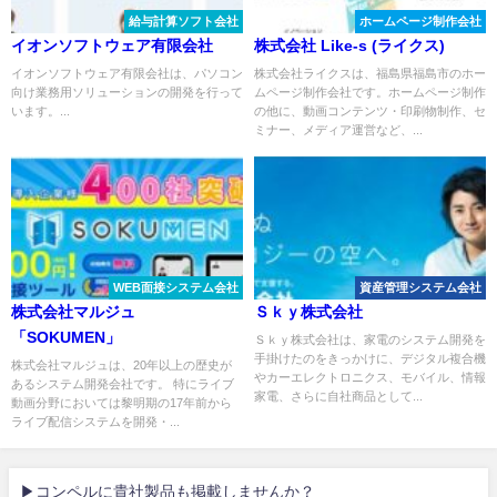
給与計算ソフト会社
ホームページ制作会社
イオンソフトウェア有限会社
株式会社 Like-s (ライクス)
イオンソフトウェア有限会社は、パソコン
株式会社ライクスは、福島県福島市のホー
向け業務用ソリューションの開発を行って
ムページ制作会社です。ホームページ制作
います。...
の他に、動画コンテンツ・印刷物制作、セ
ミナー、メディア運営など、...
WEB面接システム会社
資産管理システム会社
株式会社マルジュ
Ｓｋｙ株式会社
「SOKUMEN」
Ｓｋｙ株式会社は、家電のシステム開発を
手掛けたのをきっかけに、デジタル複合機
株式会社マルジュは、20年以上の歴史が
やカーエレクトロニクス、モバイル、情報
あるシステム開発会社です。 特にライブ
家電、さらに自社商品として...
動画分野においては黎明期の17年前から
ライブ配信システムを開発・...
▶コンペルに貴社製品も掲載しませんか？