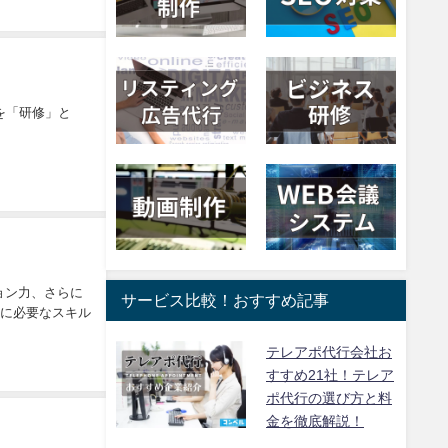
を「研修」と
ョン力、さらに
サービス比較！おすすめ記事
財に必要なスキル
テレアポ代行会社お
すすめ21社！テレア
ポ代行の選び方と料
金を徹底解説！