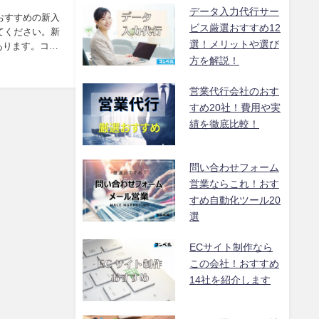
データ入力代行サー
おすすめの新入
ビス厳選おすすめ12
てください。新
選！メリットや選び
方を解説！
営業代行会社のおす
すめ20社！費用や実
績を徹底比較！
問い合わせフォーム
営業ならこれ！おす
すめ自動化ツール20
選
ECサイト制作なら
この会社！おすすめ
14社を紹介します