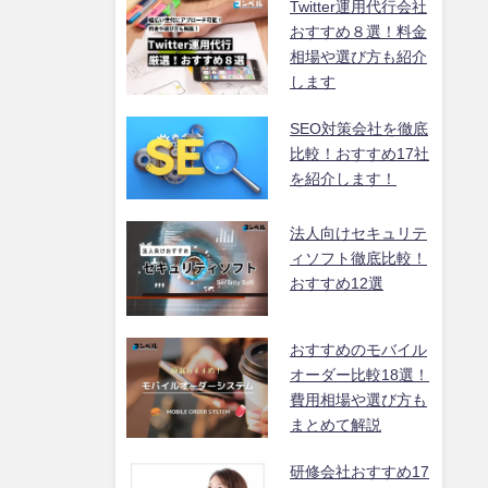
Twitter運用代行会社
おすすめ８選！料金
相場や選び方も紹介
します
SEO対策会社を徹底
比較！おすすめ17社
を紹介します！
法人向けセキュリテ
ィソフト徹底比較！
おすすめ12選
おすすめのモバイル
オーダー比較18選！
費用相場や選び方も
まとめて解説
研修会社おすすめ17