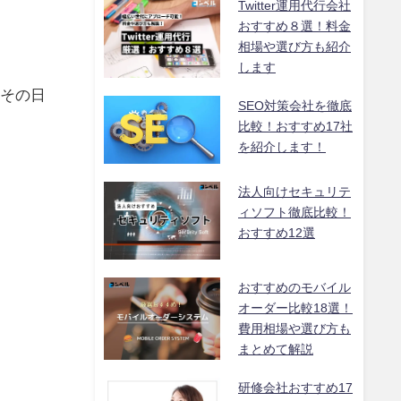
Twitter運用代行会社
おすすめ８選！料金
相場や選び方も紹介
します
たその日
SEO対策会社を徹底
比較！おすすめ17社
を紹介します！
法人向けセキュリテ
ィソフト徹底比較！
おすすめ12選
おすすめのモバイル
オーダー比較18選！
費用相場や選び方も
まとめて解説
研修会社おすすめ17