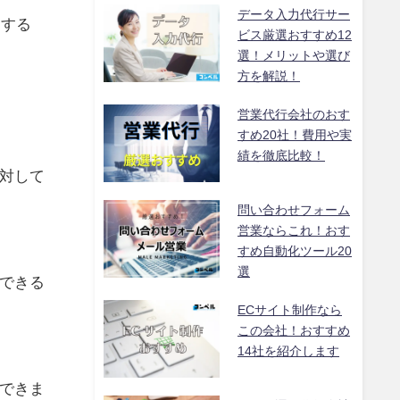
データ入力代行サー
クする
ビス厳選おすすめ12
選！メリットや選び
方を解説！
営業代行会社のおす
すめ20社！費用や実
績を徹底比較！
対して
問い合わせフォーム
営業ならこれ！おす
すめ自動化ツール20
選
できる
ECサイト制作なら
この会社！おすすめ
14社を紹介します
できま