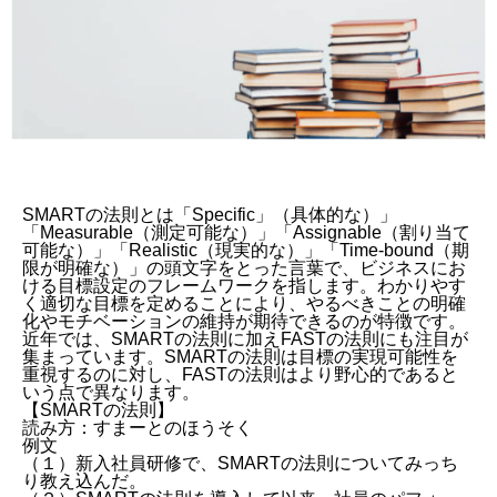
SMARTの法則とは「Specific」（具体的な）」
「Measurable（測定可能な）」「Assignable（割り当て
可能な）」「Realistic（現実的な）」「Time-bound（期
限が明確な）」の頭文字をとった言葉で、ビジネスにお
ける目標設定のフレームワークを指します。わかりやす
く適切な目標を定めることにより、やるべきことの明確
化やモチベーションの維持が期待できるのが特徴です。
近年では、SMARTの法則に加え
FASTの法則
にも注目が
集まっています。SMARTの法則は目標の実現可能性を
重視するのに対し、FASTの法則はより野心的であると
いう点で異なります。
【SMARTの法則】
読み方：すまーとのほうそく
例文
（１）新入社員研修で、SMARTの法則についてみっち
り教え込んだ。