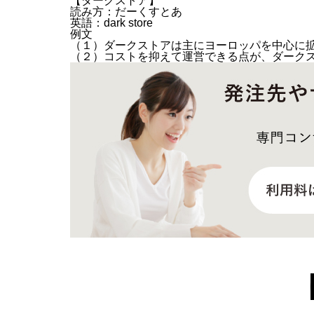
【ダークストア】
読み方：だーくすとあ
英語：dark store
例文
（１）ダークストアは主にヨーロッパを中心に
（２）コストを抑えて運営できる点が、ダーク