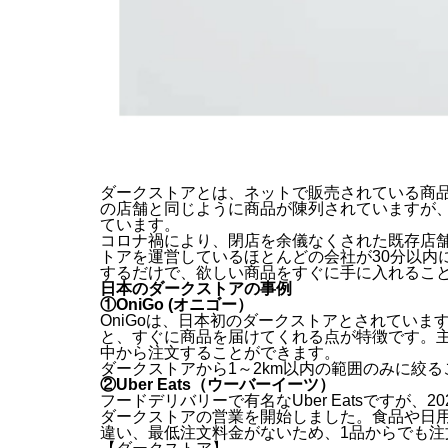
ダークストアとは、ネットで販売されている商
の店舗と同じように商品が陳列されていますが
ています。
コロナ禍により、閉店を余儀なくされた既存店
トアを運営しているほとんどの会社が30分以内
するだけで、欲しい商品をすぐに手に入れるこ
日本のダークストアの事例
①OniGo (オニゴー）
OniGoは、日本初のダークストアとされていま
と、すぐに商品を届けてくれる点が特徴です。主
中から注文することができます。
ダークストアから1～2km以内の範囲のみに絞
②Uber Eats（ウーバーイーツ）
フードデリバリーで有名なUber Eatsですが、202
ダークストアの営業を開始しました。食品や日
違い、最低注文料金がないため、1品からでも注