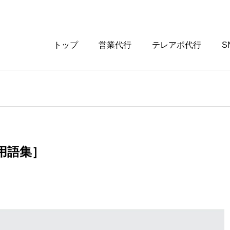
トップ
営業代行
テレアポ代行
S
用語集］