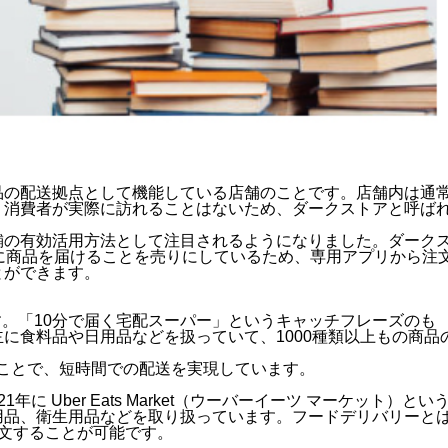
品の配送拠点として機能している店舗のことです。店舗内は通
、消費者が実際に訪れることはないため、ダークストアと呼ば
舗の有効活用方法として注目されるようになりました。ダーク
に商品を届けることを売りにしているため、専用アプリから注
とができます。
す。「10分で届く宅配スーパー」というキャッチフレーズのも
に食料品や日用品などを扱っていて、1000種類以上もの商品
ることで、短時間での配送を実現しています。
1年に Uber Eats Market（ウーバーイーツ マーケット）とい
用品、衛生用品などを取り扱っています。フードデリバリーと
文することが可能です。