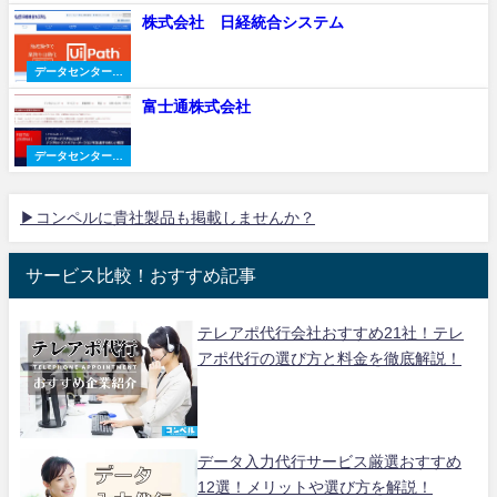
社
株式会社 日経統合システム
データセンター会
社
富士通株式会社
データセンター会
社
▶コンペルに貴社製品も掲載しませんか？
サービス比較！おすすめ記事
テレアポ代行会社おすすめ21社！テレ
アポ代行の選び方と料金を徹底解説！
データ入力代行サービス厳選おすすめ
12選！メリットや選び方を解説！