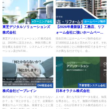
eラーニング会社
ホームページ制作
東芝デジタルソリューションズ
【2026年最新版】工務店、リフ
株式会社
ォーム会社に強いホームページ
制作会社おすすめ４選
東芝デジタルソリューションズ 株式会社
現在日本にはホームページ制作会社が
は、2003年に設立された、神奈川県に本
17,000社以上あると言われています。それ
社を構える会社です。システムインテグレ
ぞれの会社ごとに特徴や対応できるサービ
ーション及びIoT/AI...
スが異なるだけでなく、会...
DM発送会社
予算管理システム会社
株式会社ビーブレイン
日本オラクル株式会社
株式会社ビーブレインは「何とかからない
人々が、新たな方法でデータを捉え、知見
か？」を「何とかする」ことで、企業様の
を導き出し、そして、無限の可能性を得る
事業がスムーズに進み、発展することに貢
こと。それが日本オラクル株式会社のミッ