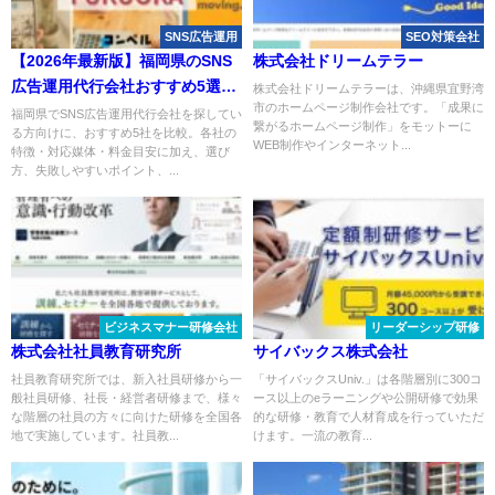
SNS広告運用
SEO対策会社
【2026年最新版】福岡県のSNS
株式会社ドリームテラー
広告運用代行会社おすすめ5選｜
株式会社ドリームテラーは、沖縄県宜野湾
市のホームページ制作会社です。「成果に
比較表・選び方も解説
福岡県でSNS広告運用代行会社を探してい
繋がるホームページ制作」をモットーに
る方向けに、おすすめ5社を比較。各社の
WEB制作やインターネット...
特徴・対応媒体・料金目安に加え、選び
方、失敗しやすいポイント、...
ビジネスマナー研修会社
リーダーシップ研修
株式会社社員教育研究所
サイバックス株式会社
社員教育研究所では、新入社員研修から一
「サイバックスUniv.」は各階層別に300コ
般社員研修、社長・経営者研修まで、様々
ース以上のeラーニングや公開研修で効果
な階層の社員の方々に向けた研修を全国各
的な研修・教育で人材育成を行っていただ
地で実施しています。社員教...
けます。一流の教育...