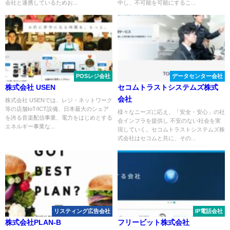
会社と連携しているためお...
中し、不可能を可能にするこ...
POSレジ会社
データセンター会社
株式会社 USEN
セコムトラストシステムズ株式
会社
株式会社 USENでは、レジ・ネットワーク
等の店舗IoT/ICT設備、日本最大のシェア
様々なニーズに応え、「安全・安心」の社
を誇る音楽配信事業、電力をはじめとする
会インフラを提供し 不安のない社会を実
エネルギー事業な...
現していく。セコムトラストシステムズ株
式会社はセコムと共に、その...
リスティング広告会社
IP電話会社
株式会社PLAN-B
フリービット株式会社