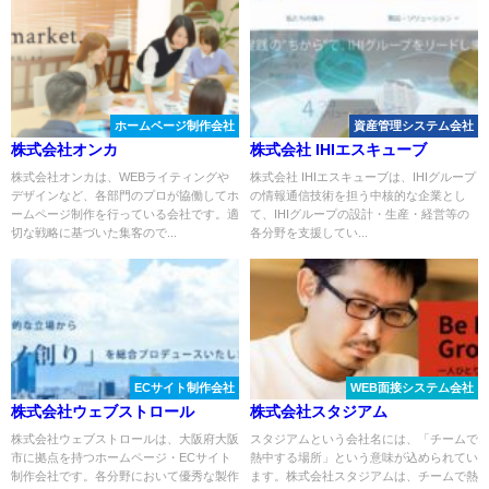
ホームページ制作会社
資産管理システム会社
株式会社オンカ
株式会社 IHIエスキューブ
株式会社オンカは、WEBライティングや
株式会社 IHIエスキューブは、IHIグループ
デザインなど、各部門のプロが協働してホ
の情報通信技術を担う中核的な企業とし
ームページ制作を行っている会社です。適
て、IHIグループの設計・生産・経営等の
切な戦略に基づいた集客ので...
各分野を支援してい...
ECサイト制作会社
WEB面接システム会社
株式会社ウェブストロール
株式会社スタジアム
株式会社ウェブストロールは、大阪府大阪
スタジアムという会社名には、「チームで
市に拠点を持つホームページ・ECサイト
熱中する場所」という意味が込められてい
制作会社です。各分野において優秀な製作
ます。株式会社スタジアムは、チームで熱