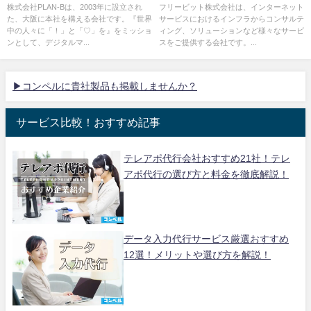
株式会社PLAN-Bは、2003年に設立され
フリービット株式会社は、インターネット
た、大阪に本社を構える会社です。『世界
サービスにおけるインフラからコンサルテ
中の人々に「！」と「♡」を』をミッショ
ィング、ソリューションなど様々なサービ
ンとして、デジタルマ...
スをご提供する会社です。...
▶コンペルに貴社製品も掲載しませんか？
サービス比較！おすすめ記事
テレアポ代行会社おすすめ21社！テレ
アポ代行の選び方と料金を徹底解説！
データ入力代行サービス厳選おすすめ
12選！メリットや選び方を解説！