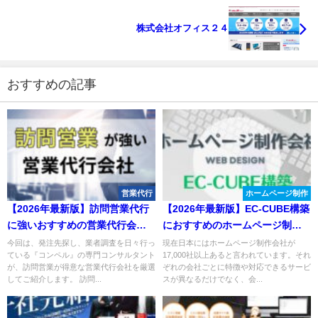
株式会社オフィス２４
おすすめの記事
営業代行
ホームページ制作
【2026年最新版】訪問営業代行
【2026年最新版】EC-CUBE構築
に強いおすすめの営業代行会社
におすすめのホームページ制作
11選
会社５選！
今回は、発注先探し、業者調査を日々行っ
現在日本にはホームページ制作会社が
ている『コンペル』の専門コンサルタント
17,000社以上あると言われています。それ
が、訪問営業が得意な営業代行会社を厳選
ぞれの会社ごとに特徴や対応できるサービ
してご紹介します。 訪問...
スが異なるだけでなく、会...