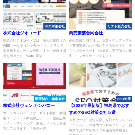
SEO対策会社
リスト販売会社
株式会社ジオコード
商売繁盛合同会社
株式会社ジオコードでは、法人企業向けの
商売繁盛合同会社は、集客・売上アップな
WEBマーケティングサービス、クラウド
ど商売繁盛のお手伝いをする会社です。現
型業務支援ツールを展開。すべてが自社開
在インターネットでの集客、実店舗での集
発を強みとし、Webに関す...
客・コンサルティングをメイ...
動画制作・編集会社
SEO対策
株式会社ヴェン.カンパニー
【2026年最新版】福島県でおす
すめのSEO対策会社５選
ヴェンカンパニーでは、サイト製作・動画
製作・サイト＆動画修正ツール・動画記事
今回は外注・発注先探しを日々行っている
サイト・フリーソフト情報サイトなどを運
『コンペル』の専門コンサルタントが、福
営しております。「動画やW...
島県でおすすめのSEO対策会社を厳選し