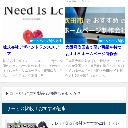
てご紹介します。...
ホームページ制作会社
ホームページ制作
株式会社デザイントランスメデ
大阪府吹田市で高い実績を持つ
ィア
おすすめホームページ制作会社
５選
株式会社デザイントランスメディアは、福
日本最大級の業者探し・比較サイトのコン
岡のホームページ制作会社です。WEBサ
ペルが厳選した、吹田市に拠点を持つおす
イトの制作・リニューアル・運用はもちろ
すめのホームページ制作・WEBサイト制
ん、マーケティング調査に基...
作会社5選を紹介します。お...
▶コンペルに貴社製品も掲載しませんか？
サービス比較！おすすめ記事
テレアポ代行会社おすすめ21社！テレ