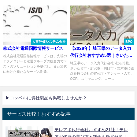
人事評価システム会社
BPO
株式会社電通国際情報サービス
【2026年】埼玉県のデータ入力
代行会社おすすめ5選｜さいた
株式会社電通国際情報サービスは、先端の
テクノロジーと電通グループの総合力でベ
ま・所沢・川口を比較
埼玉県のデータ入力代行会社5社を比較。
ストのソリューションを提供し、また次代
さいたま市・所沢市・川口市・志木市に拠
に向けた新たなサービス開発...
点を持つ会社の官公庁・アンケート入力、
OCR、スキャニング、コー...
▶コンペルに貴社製品も掲載しませんか？
サービス比較！おすすめ記事
テレアポ代行会社おすすめ21社！テレ
アポ代行の選び方と料金を徹底解説！