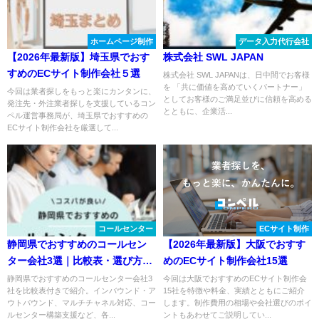
ホームページ制作
データ入力代行会社
【2026年最新版】埼玉県でおす
株式会社 SWL JAPAN
すめのECサイト制作会社５選
株式会社 SWL JAPANは、日中間でお客様
を 「共に価値を高めていくパートナー」
今回は業者探しをもっと楽にカンタンに、
としてお客様のご満足並びに信頼を高める
発注先・外注業者探しを支援しているコン
とともに、企業活...
ペル運営事務局が、埼玉県でおすすめの
ECサイト制作会社を厳選して...
コールセンター
ECサイト制作
静岡県でおすすめのコールセン
【2026年最新版】大阪でおすす
ター会社3選｜比較表・選び方・
めのECサイト制作会社15選
費用相場
静岡県でおすすめのコールセンター会社3
今回は大阪でおすすめのECサイト制作会
社を比較表付きで紹介。インバウンド・ア
15社を特徴や料金、実績とともにご紹介
ウトバウンド、マルチチャネル対応、コー
します。制作費用の相場や会社選びのポイ
ルセンター構築支援など、各...
ントもあわせてご説明してい...