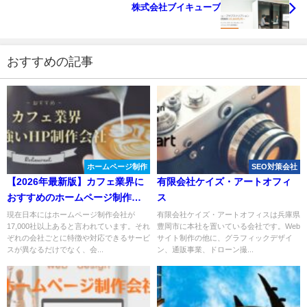
株式会社ブイキューブ
おすすめの記事
ホームページ制作
SEO対策会社
【2026年最新版】カフェ業界に
有限会社ケイズ・アートオフィ
おすすめのホームページ制作会
ス
社おすすめ４選
現在日本にはホームページ制作会社が
有限会社ケイズ・アートオフィスは兵庫県
17,000社以上あると言われています。それ
豊岡市に本社を置いている会社です。Web
ぞれの会社ごとに特徴や対応できるサービ
サイト制作の他に、グラフィックデザイ
スが異なるだけでなく、会...
ン、通販事業、ドローン撮...