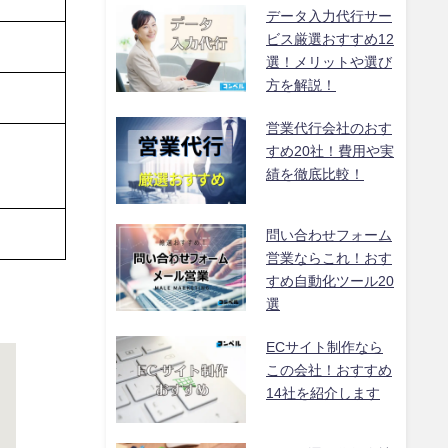
データ入力代行サー
ビス厳選おすすめ12
選！メリットや選び
方を解説！
営業代行会社のおす
すめ20社！費用や実
績を徹底比較！
問い合わせフォーム
営業ならこれ！おす
すめ自動化ツール20
選
ECサイト制作なら
この会社！おすすめ
14社を紹介します