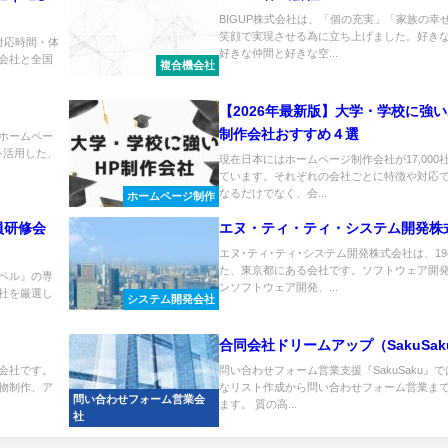
BIGUP株式会社は、「個の充実」「家族の幸
笑顔で実現させる為に立ち上げました。好き
対応時間・体
好きな仲間と好きな空...
会社と全国
複合機会社
【2026年最新版】大学・学校に強
制作会社おすすめ４選
ホームペー
を活用した、
現在日本にはホームページ制作会社が17,00
ています。それぞれの会社ごとに特徴や対応
なるだけでなく、会...
ホームページ制作
員研修会
エヌ・ティ・ティ・システム開発株
エヌ･ティ･ティ･システム開発株式会社は、19
た、東京都にある会社です。ソフトウェア開
ペル』の専
ンソフトウェア開発、...
社を厳選し
システム開発会社
合同会社ドリームアップ（SakuSak
会社です。
​問い合わせフォーム営業支援『SakuSaku
物制作、ア
なリスト作成から問い合わせフォーム営業ま
問い合わせフォーム営業会
ます。 質の高...
社