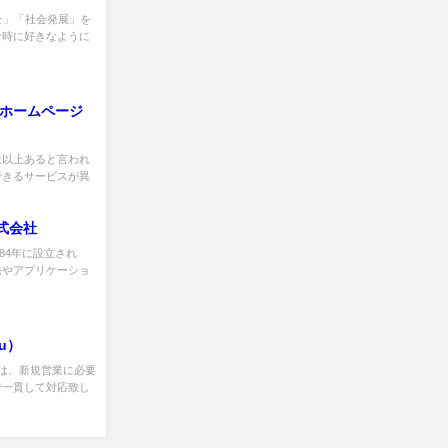
せ」「社会発展」を
な時に好きなように
いホームページ
0社以上あると言われ
できるサービスが異
式会社
84年に設立され
発やアプリケーショ
u）
』では、新規営業に必要
で一貫して対応致し