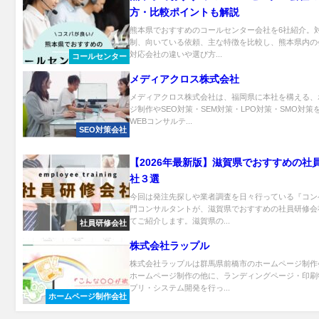
方・比較ポイントも解説
熊本県でおすすめのコールセンター会社を6社紹介。
制、向いている依頼、主な特徴を比較し、熊本県内の
対応会社の違いや選び方...
コールセンター
メディアクロス株式会社
メディアクロス株式会社は、福岡県に本社を構える、
ジ制作やSEO対策・SEM対策・LPO対策・SMO対策
WEBコンサルテ...
SEO対策会社
【2026年最新版】滋賀県でおすすめの社
社３選
今回は発注先探しや業者調査を日々行っている『コン
門コンサルタントが、滋賀県でおすすめの社員研修会
てご紹介します。滋賀県の...
社員研修会社
株式会社ラップル
株式会社ラップルは群馬県前橋市のホームページ制作
ホームページ制作の他に、ランディングページ・印刷
プリ・システム開発を行っ...
ホームページ制作会社