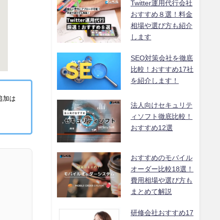
Twitter運用代行会社
おすすめ８選！料金
相場や選び方も紹介
します
SEO対策会社を徹底
比較！おすすめ17社
を紹介します！
追加は
法人向けセキュリテ
ィソフト徹底比較！
おすすめ12選
おすすめのモバイル
オーダー比較18選！
費用相場や選び方も
まとめて解説
研修会社おすすめ17