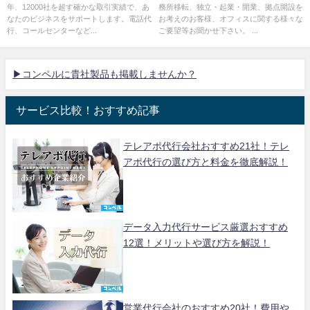
年、12000社を超す確かな取引実績で、あ
務所移転、独立・起業・開業、拠点開設を
なたのビジネスをサポートします。電話代
お考えのお客様、オフィスに関する様々な
行、コールセンターなど...
ご要望等お聞かせ下さい。 ...
▶コンペルに貴社製品も掲載しませんか？
サービス比較！おすすめ記事
テレアポ代行会社おすすめ21社！テレ
アポ代行の選び方と料金を徹底解説！
データ入力代行サービス厳選おすすめ
12選！メリットや選び方を解説！
営業代行会社のおすすめ20社！費用や