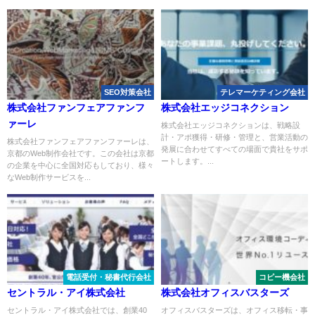
SEO対策会社
テレマーケティング会社
株式会社ファンフェアファンフ
株式会社エッジコネクション
ァーレ
株式会社エッジコネクションは、戦略設
計・アポ獲得・研修・管理と、営業活動の
株式会社ファンフェアファンファーレは、
発展に合わせてすべての場面で貴社をサポ
京都のWeb制作会社です。この会社は京都
ートします。...
の企業を中心に全国対応もしており、様々
なWeb制作サービスを...
電話受付・秘書代行会社
コピー機会社
セントラル・アイ株式会社
株式会社オフィスバスターズ
セントラル・アイ株式会社では、創業40
オフィスバスターズは、オフィス移転・事