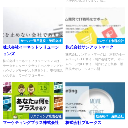
スが異なるだけでなく、会...
サーバー運用監視・管理会社
ECサイト制作会社
株式会社イーネットソリューシ
株式会社サンアットマーク
ョンズ
株式会社サンアットマークは、京都のホー
ムページ・ECサイト制作会社です。 ホー
株式会社イーネットソリューションズは、
ムページやECサイト制作による集客・販
データセンター・クラウドホスティングや
路拡大から、システム開...
ハウジングサービスを基盤とし、安否確認
システム、ワークフローサー...
リスティング広告会社
動画制作・編集会社
マーケティングプラス株式会社
株式会社プルークス