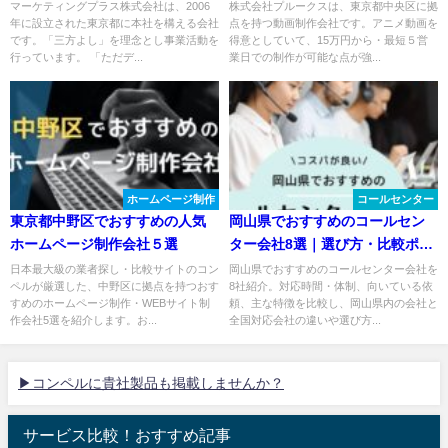
マーケティングプラス株式会社は、2006
株式会社プルークスは、東京都中央区に拠
年に設立された東京都に本社を構える会社
点を持つ動画制作会社です。アニメ動画を
です。「三方よし」を理念とし事業活動を
得意としていて、15万円から・最短５営
行っています。 「ただデ...
業日での制作が可能な点が強...
ホームページ制作
コールセンター
東京都中野区でおすすめの人気
岡山県でおすすめのコールセン
ホームページ制作会社５選
ター会社8選｜選び方・比較ポイ
ントも解説
日本最大級の業者探し・比較サイトのコン
岡山県でおすすめのコールセンター会社を
ペルが厳選した、中野区に拠点を持つおす
8社紹介。対応時間・体制、向いている依
すめのホームページ制作・WEBサイト制
頼、主な特徴を比較し、岡山県内の会社と
作会社5選を紹介します。お...
全国対応会社の違いや選び方...
▶コンペルに貴社製品も掲載しませんか？
サービス比較！おすすめ記事