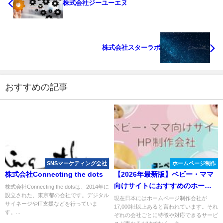
株式会社ジーユーエヌ
株式会社スターラボ
おすすめの記事
SNSマーケティング会社
ホームページ制作
株式会社Connecting the dots
【2026年最新版】ベビー・ママ
向けサイトにおすすめのホーム
株式会社Connecting the dotsは、2014年に
設立された、東京都の会社です。デジタル
ページ制作会社おすすめ４選
現在日本にはホームページ制作会社が
サイネージやIT支援などを行っていま
17,000社以上あると言われています。それ
す。...
ぞれの会社ごとに特徴や対応できるサービ