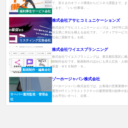
て、皆さまのオフィス環境からビジネス課題まで、ま
します。「いい仕事場」...
福利厚生サービス会社
株式会社アサヒコミュニケーションズ
株式会社アサヒコミュニケーションズは、1947年に
埼玉県に本社を構える会社です。「メディアサービス
社会に貢献する」を経...
リスティング広告会社
株式会社ワイエスプランニング
株式会社ワイエスプランニングは、​東京都目黒区に拠
画制作会社です。動画制作のほかにも求人広告・人材
派遣・ＷＥＢ制作・モ...
動画制作・編集会社
ゾーホージャパン株式会社
ゾーホージャパン株式会社では、お客様の営業業務や
運営やITインフラストラクチャの運用管理の効率や生
サーバー運用監視・管理会
をお手伝いすべく、企業...
社