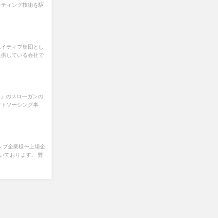
ケティング技術を駆
エイティブ集団とし
提供している会社で
。」のスローガンの
ウトソーシング事
トアップ企業様〜上場企
いております。 弊