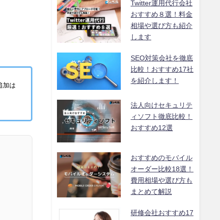
Twitter運用代行会社
おすすめ８選！料金
相場や選び方も紹介
します
SEO対策会社を徹底
比較！おすすめ17社
を紹介します！
追加は
法人向けセキュリテ
ィソフト徹底比較！
おすすめ12選
おすすめのモバイル
オーダー比較18選！
費用相場や選び方も
まとめて解説
研修会社おすすめ17