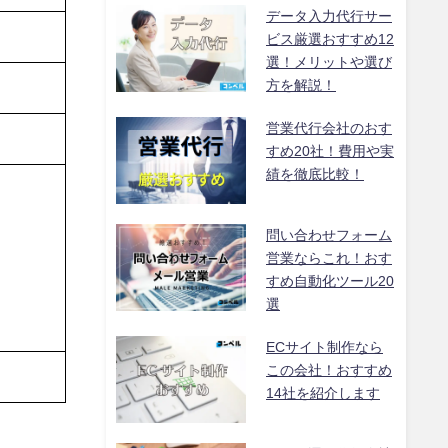
データ入力代行サー
ビス厳選おすすめ12
選！メリットや選び
方を解説！
営業代行会社のおす
すめ20社！費用や実
績を徹底比較！
問い合わせフォーム
営業ならこれ！おす
すめ自動化ツール20
選
ECサイト制作なら
この会社！おすすめ
14社を紹介します