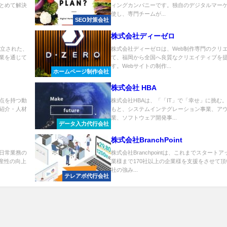
とめて解決
ィングカンパニーです。独自のデジタルマー
使し、専門チームが...
SEO対策会社
株式会社ディーゼロ
設立された、
株式会社ディーゼロは、Web制作専門のクリ
業を通じて
て、福岡から全国へ良質なクリエイティブを
す。Webサイトの制作...
ホームページ制作会社
株式会社 HBA
点を持つ動
株式会社HBAは、「「IT」で「幸せ」に挑む
紹介・人材
もと、システムインテグレーション事業、ア
業、ソフトウェア開発事...
データ入力代行会社
株式会社BranchPoint
日常業務の
株式会社Branchpointは、これまでスター
産性の向上
業様まで170社以上の企業様を支援をさせて頂
社の強み...
テレアポ代行会社