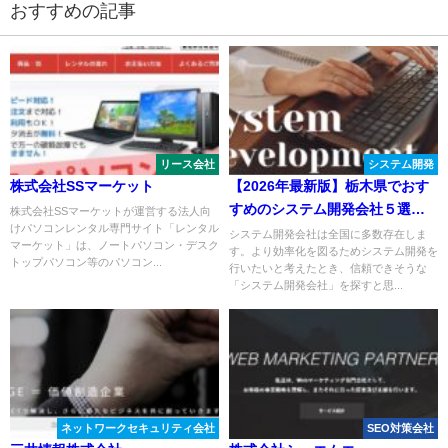
おすすめの記事
リース会社
システム開発
株式会社SSマーケット
【2026年最新版】栃木県でおす
すめのシステム開発会社５選
株式会社SSマーケットが運営する法人向
けパソコンレンタル専門サイト「レンタル
（宇都宮市他）
システム開発会社は全国に多数存在しま
マーケット」は、ノートパソコン・デスク
す。より効率化を図るためシステム開発を
トップパソコン等のパソコン...
行いたいと考えたとき、信頼できそうな
「システム開発会社」を探すと思...
ネットワークセキュリティ会社
SEO対策会社