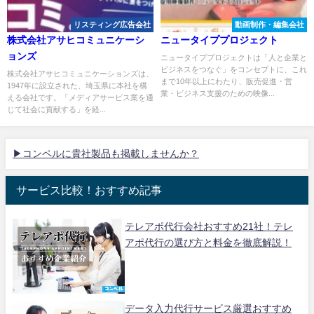
リスティング広告会社
動画制作・編集会社
株式会社アサヒコミュニケーシ
ニュータイププロジェクト
ョンズ
ニュータイププロジェクトは「人と企業と
ビジネスをつなぐ」をコンセプトに、これ
株式会社アサヒコミュニケーションズは、
まで10年以上にわたり、販売促進・営
1947年に設立された、埼玉県に本社を構
業・ビジネス支援のための映像...
える会社です。「メディアサービス業を通
じて社会に貢献する」を経...
▶コンペルに貴社製品も掲載しませんか？
サービス比較！おすすめ記事
テレアポ代行会社おすすめ21社！テレ
アポ代行の選び方と料金を徹底解説！
データ入力代行サービス厳選おすすめ