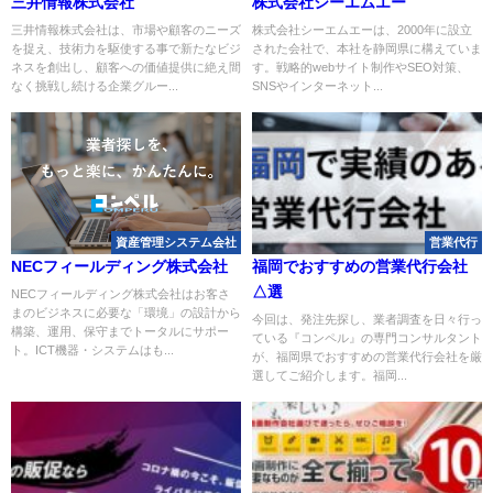
三井情報株式会社
株式会社シーエムエー
三井情報株式会社は、市場や顧客のニーズ
株式会社シーエムエーは、2000年に設立
を捉え、技術力を駆使する事で新たなビジ
された会社で、本社を静岡県に構えていま
ネスを創出し、顧客への価値提供に絶え間
す。戦略的webサイト制作やSEO対策、
なく挑戦し続ける企業グルー...
SNSやインターネット...
資産管理システム会社
営業代行
NECフィールディング株式会社
福岡でおすすめの営業代行会社
△選
NECフィールディング株式会社はお客さ
まのビジネスに必要な「環境」の設計から
今回は、発注先探し、業者調査を日々行っ
構築、運用、保守までトータルにサポー
ている『コンペル』の専門コンサルタント
ト。ICT機器・システムはも...
が、福岡県でおすすめの営業代行会社を厳
選してご紹介します。福岡...