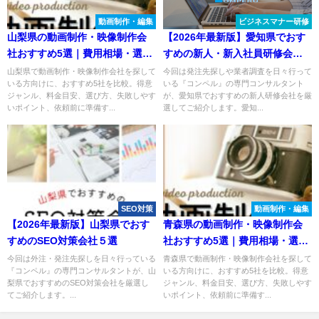
動画制作・編集
ビジネスマナー研修
山梨県の動画制作・映像制作会
【2026年最新版】愛知県でおす
社おすすめ5選｜費用相場・選び
すめの新人・新入社員研修会社
方も解説
６選
山梨県で動画制作・映像制作会社を探して
今回は発注先探しや業者調査を日々行って
いる方向けに、おすすめ5社を比較。得意
いる『コンペル』の専門コンサルタント
ジャンル、料金目安、選び方、失敗しやす
が、愛知県でおすすめの新人研修会社を厳
いポイント、依頼前に準備す...
選してご紹介します。愛知...
SEO対策
動画制作・編集
【2026年最新版】山梨県でおす
青森県の動画制作・映像制作会
すめのSEO対策会社５選
社おすすめ5選｜費用相場・選び
方も解説
今回は外注・発注先探しを日々行っている
青森県で動画制作・映像制作会社を探して
『コンペル』の専門コンサルタントが、山
いる方向けに、おすすめ5社を比較。得意
梨県でおすすめのSEO対策会社を厳選し
ジャンル、料金目安、選び方、失敗しやす
てご紹介します。...
いポイント、依頼前に準備す...