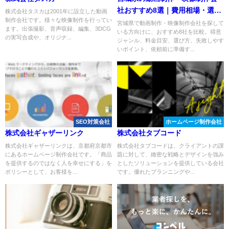
社おすすめ8選｜費用相場・選び
株式会社タスカは2001年に設立した動画
制作会社です。様々な映像制作を行ってい
方も解説
宮城県で動画制作・映像制作会社を探して
ます。出張撮影、音声収録、編集、3DCG
いる方向けに、おすすめ8社を比較。得意
の実写合成や、オリジナ...
ジャンル、料金目安、選び方、失敗しやす
いポイント、依頼前に準備す...
SEO対策会社
ホームページ制作会社
株式会社ギャザーリンク
株式会社タブコード
株式会社ギャザーリンクは、京都府京都市
株式会社タブコードは、クライアントの課
にあるホームページ制作会社です。「商品
題に対して、緻密な戦略とデザインを強み
を提供するのではなく人を幸せにする」を
としたソリューションを提供している会社
ポリシーとして、お客様を...
です。優れたプランニングや...