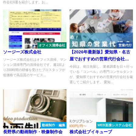
作会社6選を紹介します。お...
オフィス清掃会社
営業代行
ソージーズ株式会社
【2026年最新版】愛知県・名古
屋でおすすめの営業代行会社９
ソージーズ株式会社はオフィス清掃、マン
ション清掃専門の清掃会社です。週1回よ
選
今回は、発注先探し、業者調査を日々行っ
り200時間の研修を受けたプロスタッフが
ている『コンペル』の専門コンサルタント
低価格で高品質のサービス...
が、愛知県でおすすめの営業代行会社を厳
選してご紹介します。 愛知...
動画制作・編集
WEB面接システム会社
長野県の動画制作・映像制作会
株式会社ブイキューブ