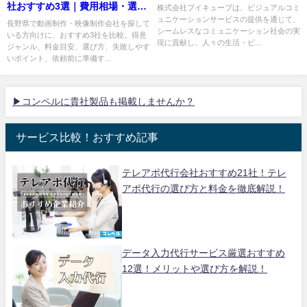
社おすすめ3選｜費用相場・選び
株式会社ブイキューブは、ビジュアルコミ
ュニケーションサービスの提供を通じて、
方も解説
長野県で動画制作・映像制作会社を探して
シームレスなコミュニケーション社会の実
いる方向けに、おすすめ3社を比較。得意
現に貢献し、人々の生活・ビ...
ジャンル、料金目安、選び方、失敗しやす
いポイント、依頼前に準備す...
▶コンペルに貴社製品も掲載しませんか？
サービス比較！おすすめ記事
テレアポ代行会社おすすめ21社！テレ
アポ代行の選び方と料金を徹底解説！
データ入力代行サービス厳選おすすめ
12選！メリットや選び方を解説！