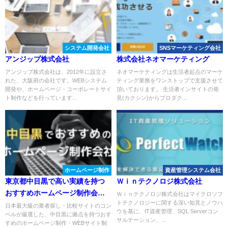
システム開発会社
SNSマーケティング会社
アンジップ株式会社
株式会社ネオマーケティング
アンジップ株式会社は、2012年に設立さ
ネオマーケティングは生活者起点のマーケ
れた、大阪府の会社です。WEBシステム
ティング業務をワンストップで支援させて
開発や、ホームページ・コーポレートサイ
頂いております。 生活者インサイトの発
ト制作などを行っています...
見(カクシン)からプロダク...
ホームページ制作
資産管理システム会社
東京都中目黒で高い実績を持つ
Ｗｉｎテクノロジ株式会社
おすすめホームページ制作会社
Ｗｉｎテクノロジ株式会社はマイクロソフ
トテクノロジーに関する深い知見とノウハ
６選
日本最大級の業者探し・比較サイトのコン
ウを基に、IT資産管理、SQL Serverコン
ペルが厳選した、中目黒に拠点を持つおす
サルテーション、...
すめのホームページ制作・WEBサイト制