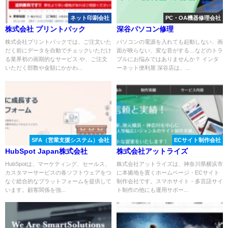
ネット印刷会社
PC・OA機器修理会社
株式会社 プリントパック
深谷パソコン修理
株式会社プリントパックでは、ご注文いた
パソコンの電源を入れても起動しない、画
だく前にデータを自動でチェックいただけ
面が映らない、変な音がする…などのトラ
る業界初の画期的なサービス や、ご注文
ブルにお悩みではありませんか？ インタ
いただく部数や金額にかかわ...
ーネット便利屋 深谷店は、...
SFA（営業支援システム）会社
ECサイト制作会社
HubSpot Japan株式会社
株式会社アットライズ
HubSpotは、マーケティング、セールス、
株式会社アットライズは、神奈川県横浜市
カスタマーサービスの各ソフトウェアをつ
に本拠地を置くホームページ・ECサイト
なぐ総合的なプラットフォームを提供して
制作会社です。スマホサイト・多言語サイ
います。顧客関係を強...
ト制作の他にも運用サポー...