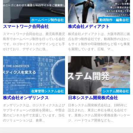
ホームページ制作会社
動画制作・編集会社
スマートワーク合同会社
株式会社メディアクト
スマートワーク合同会社は、鹿児島県鹿児
株式会社メディアクトは、大阪市西区に拠
島市でホームページ制作を行っている会社
点を持つ制作会社です。動画制作のほかに
です。ロゴやイラストのデザインなども手
もサイト制作や印刷物制作など様々な事業
がけており、デザイン力に強...
を展開しています。広報、マ...
在庫管理システム会社
システム開発会社
株式会社オンザリンクス
日本システム開発株式会社
オンザリンクスは、ロジスティクスおよび
日本システム開発株式会社は、1985年に
サプライチェーンの技術を開発し、中堅企
設立された、東京に本社を構える会社で
業のビジネスをITで支援しています。当社
す。業務システム開発や業務改善パッケー
のソリューションは、倉庫...
ジ、ハードウェア開発なども...