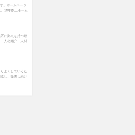
です。ホームページ
は、10年以上ホーム
黒区に拠点を持つ動
告・人材紹介・人材
よりよくしていくた
創造し、提供し続け