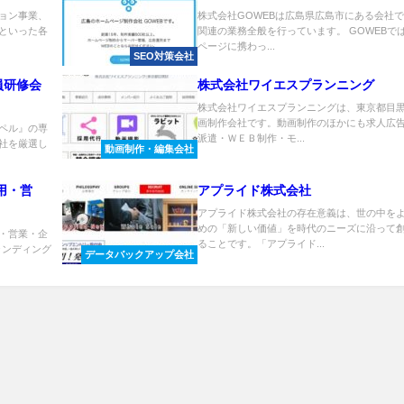
ョン事業、
株式会社GOWEBは広島県広島市にある会社
といった各
関連の業務全般を行っています。 GOWEBで
ページに携わっ...
SEO対策会社
員研修会
株式会社ワイエスプランニング
株式会社ワイエスプランニングは、​東京都目
画制作会社です。動画制作のほかにも求人広
ペル』の専
派遣・ＷＥＢ制作・モ...
社を厳選し
動画制作・編集会社
用・営
アプライド株式会社
アプライド株式会社の存在意義は、世の中を
めの「新しい価値」を時代のニーズに沿って
・営業・企
ることです。「アプライド...
ランディング
データバックアップ会社