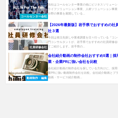
当社はコールセンター事業の他にビジネスソリューシ
ライフソリューション事業、人材ソリューション事業
分野の事業を展開している...
コールセンター会社
【2026年最新版】岩手県でおすすめの社
社３選
今回は発注先探しや業者調査を日々行っている『コン
門コンサルタントが、岩手県でおすすめの社員研修会
てご紹介します。岩手県の...
社員研修会社
会社紹介動画の制作会社おすすめ5選｜採
業・企業PRに強い会社を比較
会社紹介動画の制作会社を探している方向けに、採用
業PRに強い動画制作会社を比較。会社紹介動画とブ
動画・サービス紹介動画...
動画制作・編集