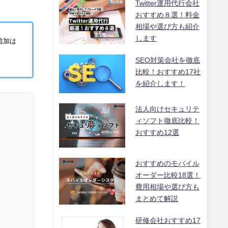
Twitter運用代行会社
おすすめ８選！料金
相場や選び方も紹介
します
追加は
SEO対策会社を徹底
比較！おすすめ17社
を紹介します！
法人向けセキュリテ
ィソフト徹底比較！
おすすめ12選
おすすめのモバイル
オーダー比較18選！
費用相場や選び方も
まとめて解説
研修会社おすすめ17