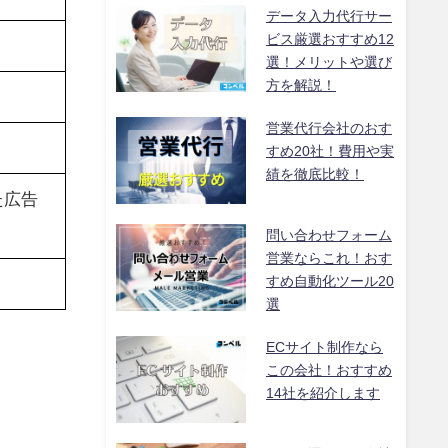
データ入力代行サー
ビス厳選おすすめ12
選！メリットや選び
方を解説！
営業代行会社のおす
すめ20社！費用や実
績を徹底比較！
た広告
問い合わせフォーム
営業ならこれ！おす
すめ自動化ツール20
選
ECサイト制作なら
この会社！おすすめ
14社を紹介します